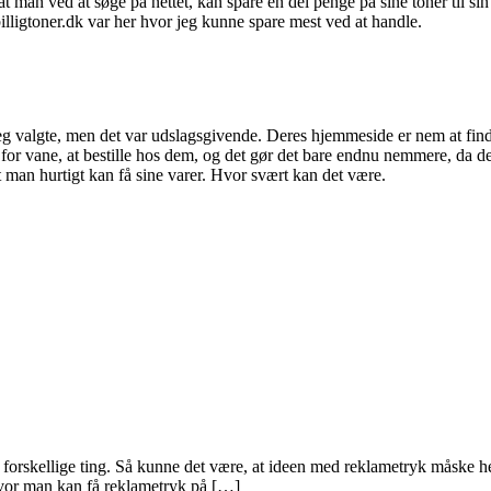
f, at man ved at søge på nettet, kan spare en del penge på sine toner til si
lligtoner.dk var her hvor jeg kunne spare mest ved at handle.
 jeg valgte, men det var udslagsgivende. Deres hjemmeside er nem at fin
g for vane, at bestille hos dem, og det gør det bare endnu nemmere, da d
 at man hurtigt kan få sine varer. Hvor svært kan det være.
rskellige ting. Så kunne det være, at ideen med reklametryk måske hell
 hvor man kan få reklametryk på […]