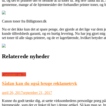
til, og det er printere der er nemme at få toner til. Jeg selv fandt ud a
gennemse, mange af de hjemmesider der forhandler printer toner, og bi
Canon toner fra Billigtoner.dk
Nu er det ikke kun det at spare penge, der gjorde at det lige var dem
kunde tilfredsheds garanti, og en hurtig levering. Nu har jeg gjort mi
set toner til alle slags printere, og de er lagerførende, hvilket betyder
Relaterede nyheder
Computer og IT
Sådan kan du også bruge reklametryk
april 26, 2017
september 21, 2017
Kunne du godt tænke dig, at sætte virksomhedens personlige præg på fo
hjemmeside, som der er linket til her i denne artikel. Så kan man se,