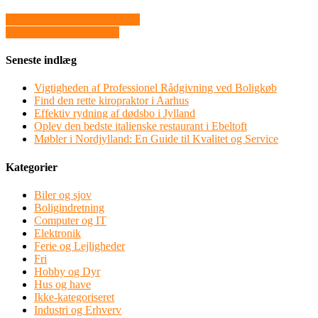
Alt til dit køkken eller terrasse
Kaffe er naturlig gødning
Seneste indlæg
Vigtigheden af Professionel Rådgivning ved Boligkøb
Find den rette kiropraktor i Aarhus
Effektiv rydning af dødsbo i Jylland
Oplev den bedste italienske restaurant i Ebeltoft
Møbler i Nordjylland: En Guide til Kvalitet og Service
Kategorier
Biler og sjov
Boligindretning
Computer og IT
Elektronik
Ferie og Lejligheder
Fri
Hobby og Dyr
Hus og have
Ikke-kategoriseret
Industri og Erhverv