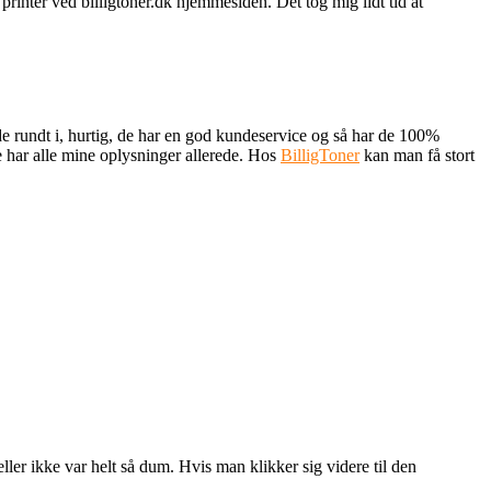
n printer ved billigtoner.dk hjemmesiden. Det tog mig lidt tid at
de rundt i, hurtig, de har en god kundeservice og så har de 100%
e har alle mine oplysninger allerede. Hos
BilligToner
kan man få stort
er ikke var helt så dum. Hvis man klikker sig videre til den