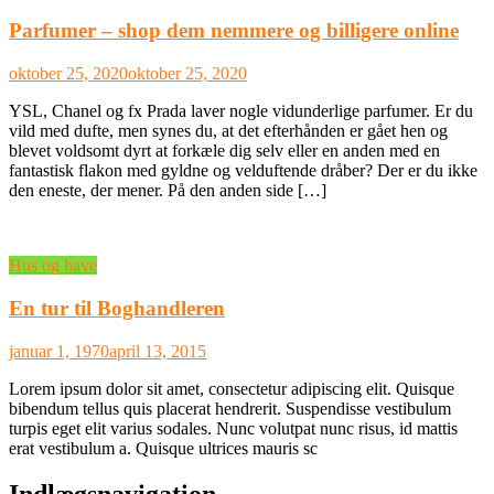
Parfumer – shop dem nemmere og billigere online
oktober 25, 2020
oktober 25, 2020
YSL, Chanel og fx Prada laver nogle vidunderlige parfumer. Er du
vild med dufte, men synes du, at det efterhånden er gået hen og
blevet voldsomt dyrt at forkæle dig selv eller en anden med en
fantastisk flakon med gyldne og velduftende dråber? Der er du ikke
den eneste, der mener. På den anden side […]
Hus og have
En tur til Boghandleren
januar 1, 1970
april 13, 2015
Lorem ipsum dolor sit amet, consectetur adipiscing elit. Quisque
bibendum tellus quis placerat hendrerit. Suspendisse vestibulum
turpis eget elit varius sodales. Nunc volutpat nunc risus, id mattis
erat vestibulum a. Quisque ultrices mauris sc