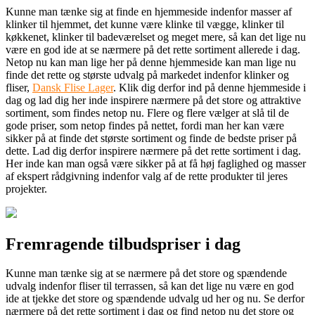
Kunne man tænke sig at finde en hjemmeside indenfor masser af
klinker til hjemmet, det kunne være klinke til vægge, klinker til
køkkenet, klinker til badeværelset og meget mere, så kan det lige nu
være en god ide at se nærmere på det rette sortiment allerede i dag.
Netop nu kan man lige her på denne hjemmeside kan man lige nu
finde det rette og største udvalg på markedet indenfor klinker og
fliser,
Dansk Flise Lager
. Klik dig derfor ind på denne hjemmeside i
dag og lad dig her inde inspirere nærmere på det store og attraktive
sortiment, som findes netop nu. Flere og flere vælger at slå til de
gode priser, som netop findes på nettet, fordi man her kan være
sikker på at finde det største sortiment og finde de bedste priser på
dette. Lad dig derfor inspirere nærmere på det rette sortiment i dag.
Her inde kan man også være sikker på at få høj faglighed og masser
af ekspert rådgivning indenfor valg af de rette produkter til jeres
projekter.
Fremragende tilbudspriser i dag
Kunne man tænke sig at se nærmere på det store og spændende
udvalg indenfor fliser til terrassen, så kan det lige nu være en god
ide at tjekke det store og spændende udvalg ud her og nu. Se derfor
nærmere på det rette sortiment i dag og find netop nu det store og