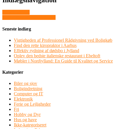
Indlægsnavigation
En god udflugt
Printer toner til Canon printer
Seneste indlæg
Vigtigheden af Professionel Rådgivning ved Boligkøb
Find den rette kiropraktor i Aarhus
Effektiv rydning af dødsbo i Jylland
Oplev den bedste italienske restaurant i Ebeltoft
Møbler i Nordjylland: En Guide til Kvalitet og Service
Kategorier
Biler og sjov
Boligindretning
Computer og IT
Elektronik
Ferie og Lejligheder
Fri
Hobby og Dyr
Hus og have
Ikke-kategoriseret