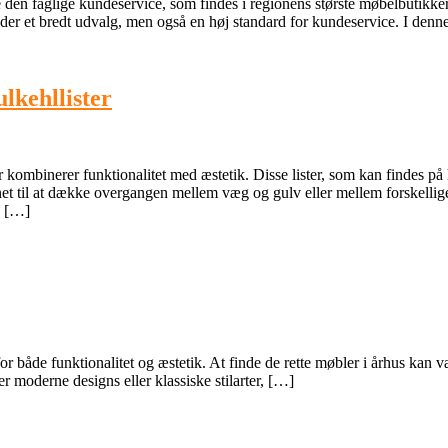
en faglige kundeservice, som findes i regionens største møbelbutikker.
lbyder et bredt udvalg, men også en høj standard for kundeservice. I den
lkehllister
r kombinerer funktionalitet med æstetik. Disse lister, som kan findes p
esignet til at dække overgangen mellem væg og gulv eller mellem forskel
e […]
for både funktionalitet og æstetik. At finde de rette møbler i århus kan 
er moderne designs eller klassiske stilarter, […]