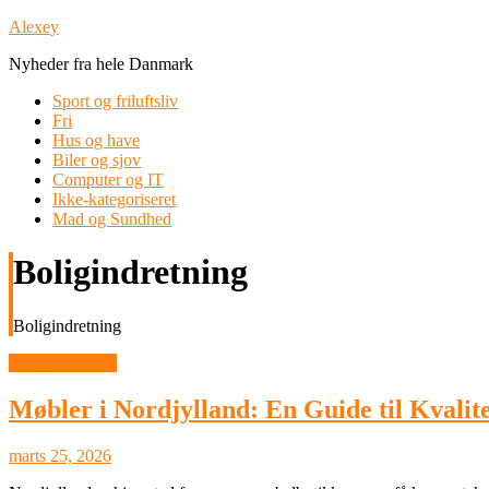
Skip
Alexey
to
Nyheder fra hele Danmark
content
Sport og friluftsliv
Fri
Hus og have
Biler og sjov
Computer og IT
Ikke-kategoriseret
Mad og Sundhed
Boligindretning
Boligindretning
Boligindretning
Møbler i Nordjylland: En Guide til Kvalite
marts 25, 2026