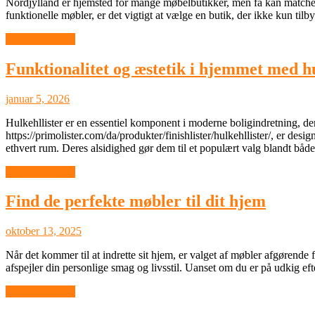
Nordjylland er hjemsted for mange møbelbutikker, men få kan matche d
funktionelle møbler, er det vigtigt at vælge en butik, der ikke kun ti
Boligindretning
Funktionalitet og æstetik i hjemmet med hu
januar 5, 2026
Hulkehllister er en essentiel komponent i moderne boligindretning, de
https://primolister.com/da/produkter/finishlister/hulkehllister/, er d
ethvert rum. Deres alsidighed gør dem til et populært valg blandt båd
Boligindretning
Find de perfekte møbler til dit hjem
oktober 13, 2025
Når det kommer til at indrette sit hjem, er valget af møbler afgørende 
afspejler din personlige smag og livsstil. Uanset om du er på udkig eft
Boligindretning