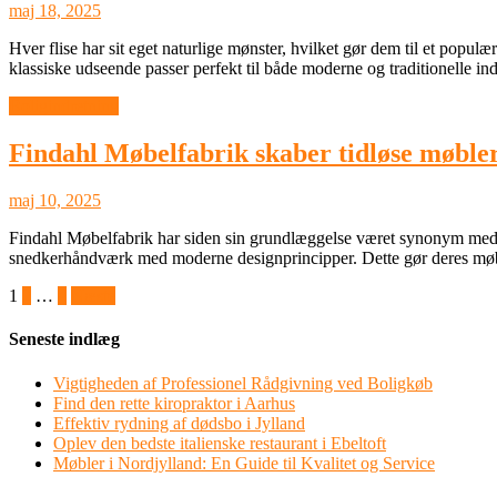
maj 18, 2025
Hver flise har sit eget naturlige mønster, hvilket gør dem til et populær
klassiske udseende passer perfekt til både moderne og traditionelle ind
Boligindretning
Findahl Møbelfabrik skaber tidløse møbler
maj 10, 2025
Findahl Møbelfabrik har siden sin grundlæggelse været synonym med kva
snedkerhåndværk med moderne designprincipper. Dette gør deres møbler
Navigation
1
2
…
4
Næste
til
Seneste indlæg
indlæg
Vigtigheden af Professionel Rådgivning ved Boligkøb
Find den rette kiropraktor i Aarhus
Effektiv rydning af dødsbo i Jylland
Oplev den bedste italienske restaurant i Ebeltoft
Møbler i Nordjylland: En Guide til Kvalitet og Service