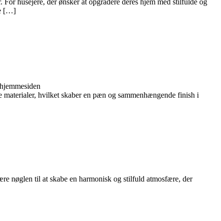
 For husejere, der ønsker at opgradere deres hjem med stilfulde og
ne […]
å hjemmesiden
lige materialer, hvilket skaber en pæn og sammenhængende finish i
være nøglen til at skabe en harmonisk og stilfuld atmosfære, der