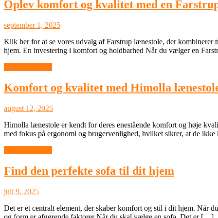
Oplev komfort og kvalitet med en Farstrup
september 1, 2025
Klik her for at se vores udvalg af Farstrup lænestole, der kombinerer tr
hjem. En investering i komfort og holdbarhed Når du vælger en Farstru
Boligindretning
Komfort og kvalitet med Himolla lænestol
august 12, 2025
Himolla lænestole er kendt for deres enestående komfort og høje kvalit
med fokus på ergonomi og brugervenlighed, hvilket sikrer, at de ikke 
Boligindretning
Find den perfekte sofa til dit hjem
juli 9, 2025
Det er et centralt element, der skaber komfort og stil i dit hjem. Når du
og form er afgørende faktorer Når du skal vælge en sofa. Det er […]