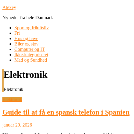
Skip
Alexey
to
Nyheder fra hele Danmark
content
Sport og friluftsliv
Fri
Hus og have
Biler og sjov
Computer og IT
Ikke-kategoriseret
Mad og Sundhed
Elektronik
Elektronik
Elektronik
Guide til at få en spansk telefon i Spanien
januar 29, 2026