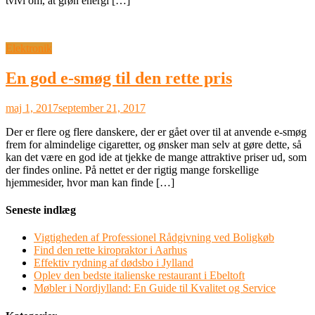
tvivl om, at grøn energi […]
Elektronik
En god e-smøg til den rette pris
maj 1, 2017
september 21, 2017
Der er flere og flere danskere, der er gået over til at anvende e-smøg
frem for almindelige cigaretter, og ønsker man selv at gøre dette, så
kan det være en god ide at tjekke de mange attraktive priser ud, som
der findes online. På nettet er der rigtig mange forskellige
hjemmesider, hvor man kan finde […]
Seneste indlæg
Vigtigheden af Professionel Rådgivning ved Boligkøb
Find den rette kiropraktor i Aarhus
Effektiv rydning af dødsbo i Jylland
Oplev den bedste italienske restaurant i Ebeltoft
Møbler i Nordjylland: En Guide til Kvalitet og Service