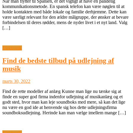
Når man flytter til Spanien, er det vigtigt at have en pålidelig
kommunikationsmetode. En spansk telefon kan være nøglen til at
holde kontakten med både lokale og familie derhjemme. Dette kan
være særligt relevant for den ældre målgruppe, der ønsker at bevare
forbindelsen til deres rødder, mens de nyder livet i et nyt land. Valg
[…]
Elektronik
Find de bedste tilbud på udlejning af
musik
marts 30, 2022
Find de rette modeller af anlæg Kunne man lige nu tænke sig at
finde en super god firma indenfor udlejning af musikanlæg og et
godt sted, hvor man kan leje soundboks med mere, så kan det lige
nu være en god ide at henvende sig hos dette udlejningsfirma
soundboksudlejning. Herinde kan man vælge imellem mange […]
Elektronik