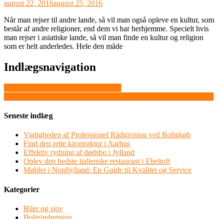
august 22, 2016
august 25, 2016
Når man rejser til andre lande, så vil man også opleve en kultur, som
består af andre religioner, end dem vi har herhjemme. Specielt hvis
man rejser i asiatiske lande, så vil man finde en kultur og religion
som er helt anderledes. Hele den måde
Indlægsnavigation
Gigantiske, unikke og dejlige storbyer
Få en lækkr og billig hårkur der giver håret den fugt det har brug for
Seneste indlæg
Vigtigheden af Professionel Rådgivning ved Boligkøb
Find den rette kiropraktor i Aarhus
Effektiv rydning af dødsbo i Jylland
Oplev den bedste italienske restaurant i Ebeltoft
Møbler i Nordjylland: En Guide til Kvalitet og Service
Kategorier
Biler og sjov
Boligindretning