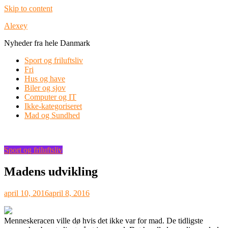
Skip to content
Alexey
Nyheder fra hele Danmark
Sport og friluftsliv
Fri
Hus og have
Biler og sjov
Computer og IT
Ikke-kategoriseret
Mad og Sundhed
Sport og friluftsliv
Madens udvikling
april 10, 2016
april 8, 2016
Menneskeracen ville dø hvis det ikke var for mad. De tidligste