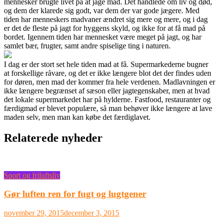
mennesker brugte livet på at jage mad. Det handlede om liv og død,
og dem der klarede sig godt, var dem der var gode jægere. Med
tiden har menneskers madvaner ændret sig mere
og mere, og i dag
er det de fleste på jagt for hyggens skyld, og ikke for at få mad på
bordet. Igennem tiden har mennesket være meget på jagt, og har
samlet bær, frugter, samt andre spiselige ting i naturen.
I dag er der stort set hele tiden mad at få. Supermarkederne bugner
at forskellige råvare, og det er ikke længere blot det der findes uden
for døren, men mad der kommer fra hele verdenen. Madlavningen er
ikke længere begrænset af sæson eller jagtegenskaber, men at hvad
det lokale supermarkedet har på hylderne. Fastfood, restauranter og
færdigmad er blevet populære, så man behøver ikke længere at lave
maden selv, men man kan købe det færdiglavet.
Relaterede nyheder
Sport og friluftsliv
Gør luften ren for fugt og lugtgener
november 29, 2015
december 3, 2015