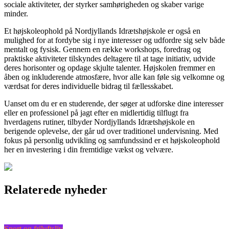
sociale aktiviteter, der styrker samhørigheden og skaber varige
minder.
Et højskoleophold på Nordjyllands Idrætshøjskole er også en
mulighed for at fordybe sig i nye interesser og udfordre sig selv både
mentalt og fysisk. Gennem en række workshops, foredrag og
praktiske aktiviteter tilskyndes deltagere til at tage initiativ, udvide
deres horisonter og opdage skjulte talenter. Højskolen fremmer en
åben og inkluderende atmosfære, hvor alle kan føle sig velkomne og
værdsat for deres individuelle bidrag til fællesskabet.
Uanset om du er en studerende, der søger at udforske dine interesser
eller en professionel på jagt efter en midlertidig tilflugt fra
hverdagens rutiner, tilbyder Nordjyllands Idrætshøjskole en
berigende oplevelse, der går ud over traditionel undervisning. Med
fokus på personlig udvikling og samfundssind er et højskoleophold
her en investering i din fremtidige vækst og velvære.
Relaterede nyheder
Sport og friluftsliv