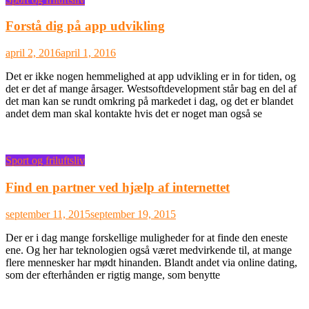
Forstå dig på app udvikling
april 2, 2016
april 1, 2016
Det er ikke nogen hemmelighed at app udvikling er in for tiden, og
det er det af mange årsager. Westsoftdevelopment står bag en del af
det man kan se rundt omkring på markedet i dag, og det er blandet
andet dem man skal kontakte hvis det er noget man også se
Sport og friluftsliv
Find en partner ved hjælp af internettet
september 11, 2015
september 19, 2015
Der er i dag mange forskellige muligheder for at finde den eneste
ene. Og her har teknologien også været medvirkende til, at mange
flere mennesker har mødt hinanden. Blandt andet via online dating,
som der efterhånden er rigtig mange, som benytte