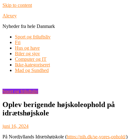
Skip to content
Alexey
Nyheder fra hele Danmark
Sport og friluftsliv
Fri
Hus og have
Biler og sjov
Computer og IT
Ikke-kategoriseret
Mad og Sundhed
Sport og friluftsliv
Oplev berigende højskoleophold på
idrætshøjskole
juni 16, 2024
På Nordjyllands Idrætshøjskole (
https://nih.dk/se-vores-ophold/
)