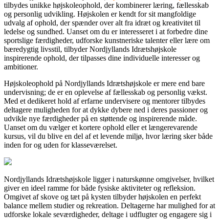
tilbydes unikke højskoleophold, der kombinerer læring, fællesskab
og personlig udvikling. Højskolen er kendt for sit mangfoldige
udvalg af ophold, der spænder over alt fra idræt og kreativitet til
ledelse og sundhed. Uanset om du er interesseret i at forbedre dine
sportslige færdigheder, udforske kunstneriske talenter eller lære om
bæredygtig livsstil, tilbyder Nordjyllands Idrætshøjskole
inspirerende ophold, der tilpasses dine individuelle interesser og
ambitioner.
Højskoleophold på Nordjyllands Idrætshøjskole er mere end bare
undervisning; de er en oplevelse af fællesskab og personlig vækst.
Med et dedikeret hold af erfarne undervisere og mentorer tilbydes
deltagere muligheden for at dykke dybere ned i deres passioner og
udvikle nye færdigheder på en støttende og inspirerende måde.
Uanset om du vælger et kortere ophold eller et længerevarende
kursus, vil du blive en del af et levende miljø, hvor læring sker både
inden for og uden for klasseværelset.
Nordjyllands Idrætshøjskole ligger i naturskønne omgivelser, hvilket
giver en ideel ramme for både fysiske aktiviteter og refleksion.
Omgivet af skove og tæt på kysten tilbyder højskolen en perfekt
balance mellem studier og rekreation. Deltagerne har mulighed for at
udforske lokale seværdigheder, deltage i udflugter og engagere sig i