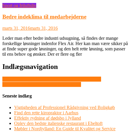
Sport og friluftsliv
Bedre indeklima til medarbejderne
marts 31, 2016
marts 31, 2016
Leder man efter bedre industri udsugning, så findes der mange
forskellige løsninger indenfor Flex Air. Her kan man være sikker på
at finde super gode løsninger, og den helt rette løsning, som passer
til ens behov og ønsker. Der er flere og fler
Indlægsnavigation
Sådan Planlægger du den Perfekte Buffet til Din Fest
En robust og æstetisk løsning til industrien
Seneste indlæg
Vigtigheden af Professionel Rådgivning ved Boligkøb
Find den rette kiropraktor i Aarhus
Effektiv rydning af dødsbo i Jylland
Oplev den bedste italienske restaurant i Ebeltoft
Møbler i Nordjylland: En Guide til Kvalitet og Service