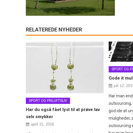
RELATEREDE NYHEDER
SPORT OG FR
Gode it mu
juli 12, 201
Har man endn
SPORT OG FRILUFTSLIV
outsourcing, 
Har du også fået lyst til at prøve lav
god ide at u
selv smykker
muligheder, s
april 15, 2016
outsourcing 
har man brug