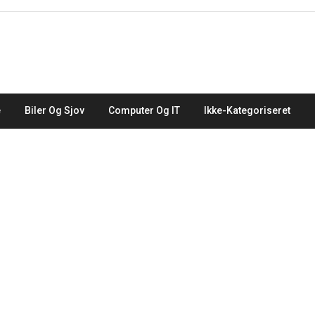
e
Biler Og Sjov
Computer Og IT
Ikke-Kategoriseret