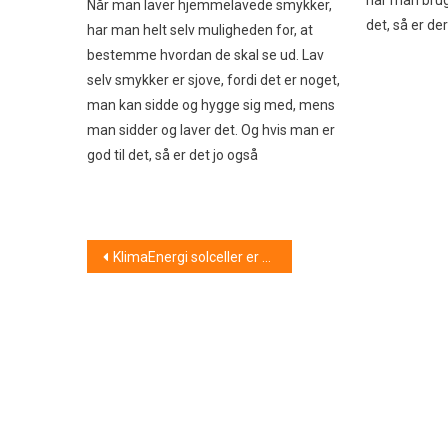
Når man laver hjemmelavede smykker,
det, så er de
har man helt selv muligheden for, at
bestemme hvordan de skal se ud. Lav
selv smykker er sjove, fordi det er noget,
man kan sidde og hygge sig med, mens
man sidder og laver det. Og hvis man er
god til det, så er det jo også
Indlægsnavigation
KlimaEnergi solceller er grøn energi