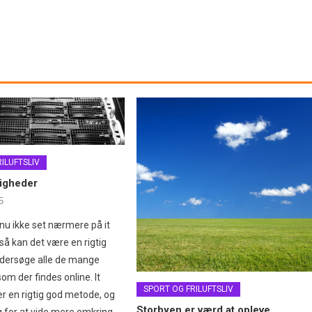
ILUFTSLIV
ligheder
5
u ikke set nærmere på it
så kan det være en rigtig
ndersøge alle de mange
om der findes online. It
SPORT OG FRILUFTSLIV
er en rigtig god metode, og
Storbyen er værd at opleve
 for at vide mere omkring