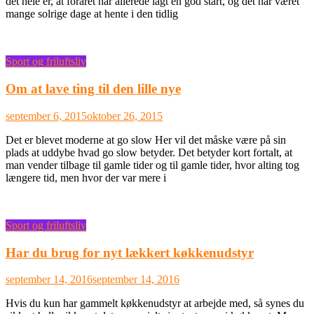
det hele er, at foråret har allerede lagt en god start, og det har været
mange solrige dage at hente i den tidlig
Sport og friluftsliv
Om at lave ting til den lille nye
september 6, 2015
oktober 26, 2015
Det er blevet moderne at go slow Her vil det måske være på sin
plads at uddybe hvad go slow betyder. Det betyder kort fortalt, at
man vender tilbage til gamle tider og til gamle tider, hvor alting tog
længere tid, men hvor der var mere i
Sport og friluftsliv
Har du brug for nyt lækkert køkkenudstyr
september 14, 2016
september 14, 2016
Hvis du kun har gammelt køkkenudstyr at arbejde med, så synes du