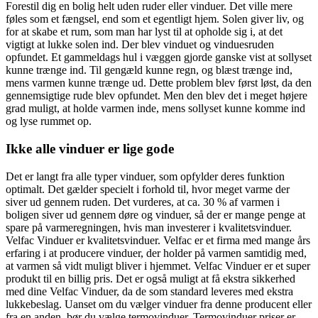
Forestil dig en bolig helt uden ruder eller vinduer. Det ville mere
føles som et fængsel, end som et egentligt hjem. Solen giver liv, og
for at skabe et rum, som man har lyst til at opholde sig i, at det
vigtigt at lu
kke solen ind. Der blev vinduet og vinduesruden
opfundet. Et gammeldags hul i væggen gjorde ganske vist at sollyset
kunne trænge ind. Til gengæld kunne regn, og blæst trænge ind,
mens varmen kunne trænge ud. Dette problem blev først løst, da den
gennemsigtige rude blev opfundet. Men den blev det i meget højere
grad muligt, at holde varmen inde, mens sollyset kunne komme ind
og lyse rummet op.
Ikke alle vinduer er lige gode
Det er langt fra alle typer vinduer, som opfylder deres funktion
optimalt. Det gælder specielt i forhold til, hvor meget varme der
siver ud gennem ruden. Det vurderes, at ca. 30 % af varmen i
boligen siver ud gennem døre og vinduer, så der er mange penge at
spare på varmeregningen, hvis man investerer i kvalitetsvinduer.
Velfac Vinduer er kvalitetsvinduer. Velfac er et firma med mange års
erfaring i at producere vinduer, der holder på varmen samtidig med,
at varmen så vidt muligt bliver i hjemmet. Velfac Vinduer er et super
produkt til en billig pris. Det er også muligt at få ekstra sikkerhed
med dine Velfac Vinduer, da de som standard leveres med ekstra
lukkebeslag. Uanset om du vælger vinduer fra denne producent eller
fra en anden, bør du vælge termovinduer. Termovinduer priser er