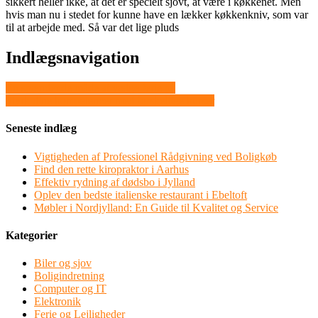
sikkert heller ikke, at det er specielt sjovt, at være i køkkenet. Men
hvis man nu i stedet for kunne have en lækker køkkenkniv, som var
til at arbejde med. Så var det lige pluds
Indlægsnavigation
En spændende måde at vælge ferie på
Styrk dine kompetencer med forskellige kurser
Seneste indlæg
Vigtigheden af Professionel Rådgivning ved Boligkøb
Find den rette kiropraktor i Aarhus
Effektiv rydning af dødsbo i Jylland
Oplev den bedste italienske restaurant i Ebeltoft
Møbler i Nordjylland: En Guide til Kvalitet og Service
Kategorier
Biler og sjov
Boligindretning
Computer og IT
Elektronik
Ferie og Lejligheder