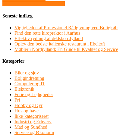
en god sofa er en god power nap
Seneste indlæg
Vigtigheden af Professionel Rådgivning ved Boligkøb
Find den rette kiropraktor i Aarhus
Effektiv rydning af dødsbo i Jylland
Oplev den bedste italienske restaurant i Ebeltoft
Møbler i Nordjylland: En Guide til Kvalitet og Service
Kategorier
Biler og sjov
Boligindretning
Computer og IT
Elektronik
Ferie og Lejligheder
Fri
Hobby og Dyr
Hus og have
Ikke-kategoriseret
Industri og Erhverv
Mad og Sundhed
Service og Økonomi