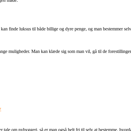
egen måde.
an kan finde luksus til både billige og dyre penge, og man bestemmer sel
e muligheder. Man kan klæde sig som man vil, gå til de forestillinger m
v
er tale om nybyggeri, så er man også helt fri til selv at bestemme, hvo