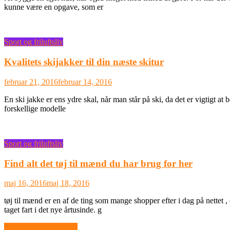
kunne være en opgave, som er
Sport og friluftsliv
Kvalitets skijakker til din næste skitur
februar 21, 2016
februar 14, 2016
En ski jakke er ens ydre skal, når man står på ski, da det er vigtigt at 
forskellige modelle
Sport og friluftsliv
Find alt det tøj til mænd du har brug for her
maj 16, 2016
maj 18, 2016
tøj til mænd er en af de ting som mange shopper efter i dag på nettet
taget fart i det nye årtusinde. g
Indlægsnavigation
God mad i weekenden