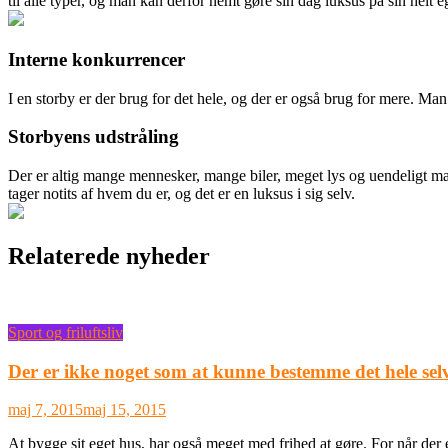
til alle
typer, og man kan derfor nemt gøre sin dag luksus på sin helt 
Interne konkurrencer
I en storby er der brug for det hele, og der er også brug for mere. M
Storbyens udstråling
Der er altig mange mennesker, mange biler, meget lys og uendeligt mang
tager notits af hvem du er, og det er en luksus i sig selv.
Relaterede nyheder
Sport og friluftsliv
Der er ikke noget som at kunne bestemme det hele sel
maj 7, 2015
maj 15, 2015
At bygge sit eget hus, har også meget med frihed at gøre. For når der 