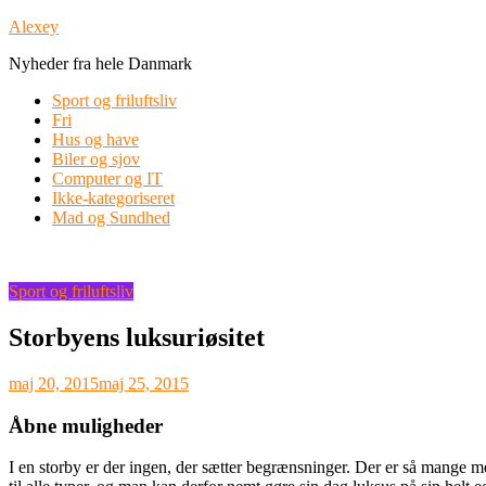
Skip
Alexey
to
Nyheder fra hele Danmark
content
Sport og friluftsliv
Fri
Hus og have
Biler og sjov
Computer og IT
Ikke-kategoriseret
Mad og Sundhed
Sport og friluftsliv
Storbyens luksuriøsitet
maj 20, 2015
maj 25, 2015
Åbne muligheder
I en storby er der ingen, der sætter begrænsninger. Der er så mange m