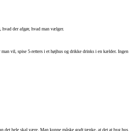
v, hvad der afgør, hvad man vælger.
an vil, spise 5-retters i et højhus og drikke drinks i en kælder. Ingen
rdan det hele skal være. Man kunne måske godt tænke, at det at byg hus