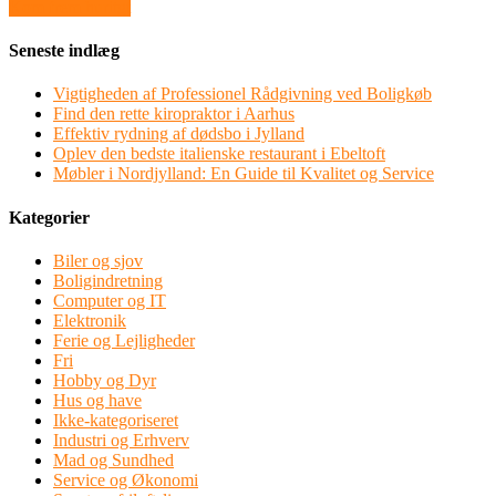
Kom frem huritgt
Seneste indlæg
Vigtigheden af Professionel Rådgivning ved Boligkøb
Find den rette kiropraktor i Aarhus
Effektiv rydning af dødsbo i Jylland
Oplev den bedste italienske restaurant i Ebeltoft
Møbler i Nordjylland: En Guide til Kvalitet og Service
Kategorier
Biler og sjov
Boligindretning
Computer og IT
Elektronik
Ferie og Lejligheder
Fri
Hobby og Dyr
Hus og have
Ikke-kategoriseret
Industri og Erhverv
Mad og Sundhed
Service og Økonomi