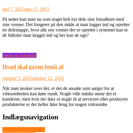
maj 7, 2015
maj 15, 2015
På nettet kan man nu som noget helt nyt dele sine fotoalbum med
sine venner. Det fungerer på den måde at man logger ind og opretter
en delemappe, hvor alle ens venner der er oprettet i systemet kan se
de billeder man lægger ind og her kan de ogs?
Sport og friluftsliv
Hvad skal gaven bestå af
oktober 5, 2015
oktober 12, 2015
Når man tænker over det, er det de ansatte som sørger for at
virksomheden kan køre rundt. Nogle ville måske mene det er
kunderne, men hvis der ikke er nogle til at servicere eller producere
produkterne er der heller ikke brug for nogen virksomhe
Indlægsnavigation
Storbyens luksuriøsitet