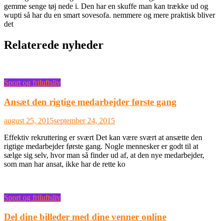
gemme senge tøj nede i. Den har en skuffe man kan trække ud og
wupti så har du en smart sovesofa. nemmere og mere praktisk bliver
det
Relaterede nyheder
Sport og friluftsliv
Ansæt den rigtige medarbejder første gang
august 25, 2015
september 24, 2015
Effektiv rekruttering er svært Det kan være svært at ansætte den
rigtige medarbejder første gang. Nogle mennesker er godt til at
sælge sig selv, hvor man så finder ud af, at den nye medarbejder,
som man har ansat, ikke har de rette ko
Sport og friluftsliv
Del dine billeder med dine venner online