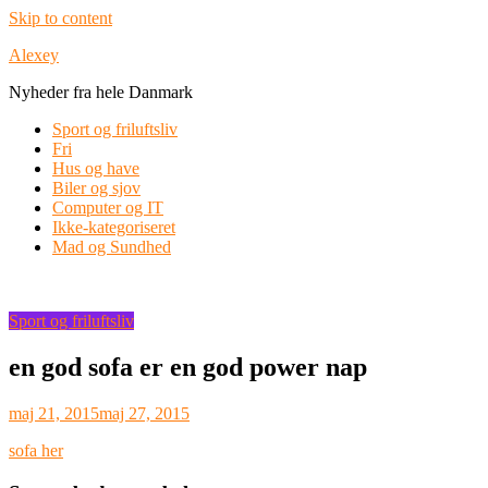
Skip to content
Alexey
Nyheder fra hele Danmark
Sport og friluftsliv
Fri
Hus og have
Biler og sjov
Computer og IT
Ikke-kategoriseret
Mad og Sundhed
Sport og friluftsliv
en god sofa er en god power nap
maj 21, 2015
maj 27, 2015
sofa her