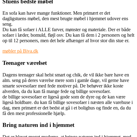
Stuens bedste møbel
En sofa kan have mange funktioner. Men primært er det
dagligstuens møbel, den mest brugte møbel i hjemmet udover ens
seng.
Du kan få sofaer i ALLE farver, mønster og materiale. Der er både
sofaer i læder,
bomuld, fløjl osv. Du kan få dem i 2 personers og helt
op til 12 personers, men det hele afhænger af hvor stor din stue er.
møbler på Biva.dk
Teenager værelset
Dagens teenager skal helst smart og chik, de vil ikke bare have en
alm. seng på deres værelse mere som i gamle dage, vil gerne have
smarte sovesofaer med fede motiver på. De behøver ikke koste
alverden, da du kan få mange fede og billige sovesofaer.
de billige sovesofaer er ligeså gode som de dyre og de kan være
ligeså holdbare. du kan få billige sovesofaer i næsten alle varehuse i
dag, men primært er det bedst at gå i et bolighus og finde en, da du
få den mest professionelle hjælp.
Bring naturen ind i hjemmet
Det er blevet meget moderne, at bringe naturen ind i hjemmet, med