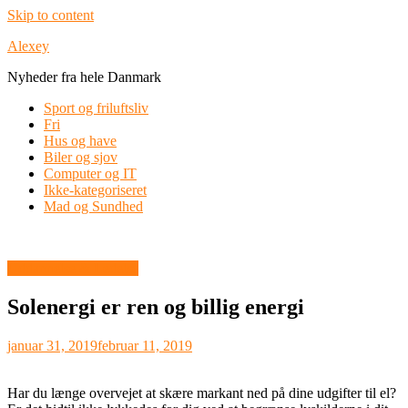
Skip to content
Alexey
Nyheder fra hele Danmark
Sport og friluftsliv
Fri
Hus og have
Biler og sjov
Computer og IT
Ikke-kategoriseret
Mad og Sundhed
Uddannelse & Ledelse
Solenergi er ren og billig energi
januar 31, 2019
februar 11, 2019
Har du længe overvejet at skære markant ned på dine udgifter til el?