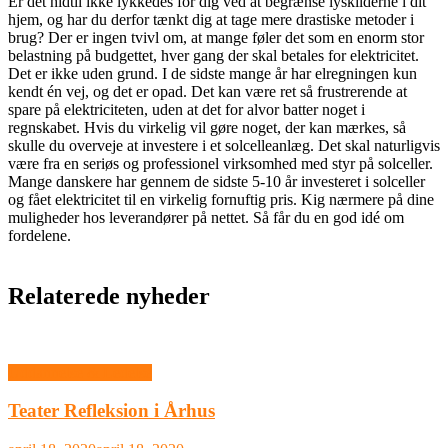
Er det hidtil ikke lykkedes for dig ved at begrænse lyskilderne i dit
hjem, og har du derfor tænkt dig at tage mere drastiske metoder i
brug? Der er ingen tvivl om, at mange føler det som en enorm stor
belastning på budgettet, hver gang der skal betales for elektricitet.
Det er ikke uden grund. I de sidste mange år har elregningen kun
kendt én vej, og det er opad. Det kan være ret så frustrerende at
spare på elektriciteten, uden at det for alvor batter noget i
regnskabet. Hvis du virkelig vil gøre noget, der kan mærkes, så
skulle du overveje at investere i et solcelleanlæg. Det skal naturligvis
være fra en seriøs og professionel virksomhed med styr på solceller.
Mange danskere har gennem de sidste 5-10 år investeret i solceller
og fået elektricitet til en virkelig fornuftig pris. Kig nærmere på dine
muligheder hos leverandører på nettet. Så får du en god idé om
fordelene.
Relaterede nyheder
Uddannelse & Ledelse
Teater Refleksion i Århus