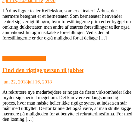
april 18, 2020
april 18, 2020
I Århus ligger teater Refleksion, som er et teater i Århus, der
nærmere betegnet er et børneteater. Som børneteater henvender
teatret sig særligt til børn, hvor forestillingerne primært er bygget op
omkring dukketeater, men andre af teatrets forestillinger tæller også
animationsfilm og musikalske forestillinger. Ved siden af
forestillingerne er der også mulighed for at deltage […]
Uddannelse & Ledelse
Find den rigtige person til jobbet
juni 22, 2018
juli 16, 2018
At rekruttere nye medarbejdere er noget de fleste virksomheder ikke
bryder sig specielt meget om. Det kan være en langsommelig
proces, hvor man måske heller ikke rigtige synes, at indsatsen står
målt med udbyttet. Derfor kunne det også være, at man skulle kigge
nærmere på muligheden for at benytte et rekrutteringsfirma. For med
den løsning […]