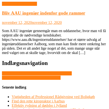
Uddannelse & Ledelse
Bliv AAU ingeniør indenfor gode rammer
november 12, 2020
november 12, 2020
Som AAU ingeniør gennemgår man en uddannelse, hvor man vil få
optjent alle de nødvendige kendskaber.
https://www.aau.dk/ingenioeruddannelser/ har et større udvalg af
ingeniøruddannelser Aalborg, som man kan finde mere omkring her
på siden. Det er alt andet lige noget af det, som mange unge står
med valget om at skulle tage, hvorvidt om de skal […]
Indlægsnavigation
Overvejer du en strategisk MBA uddannelse?
Find alt til hunde hos Hooked4pets.dk
Seneste indlæg
Vigtigheden af Professionel Rådgivning ved Boligkøb
Find den rette kiropraktor i Aarhus
Effektiv rydning af dødsbo i Jylland