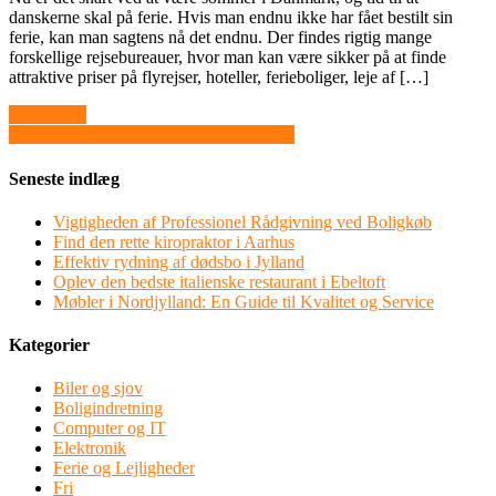
danskerne skal på ferie. Hvis man endnu ikke har fået bestilt sin
ferie, kan man sagtens nå det endnu. Der findes rigtig mange
forskellige rejsebureauer, hvor man kan være sikker på at finde
attraktive priser på flyrejser, hoteller, ferieboliger, leje af […]
Indlægsnavigation
Sol og grill
Brug et hørecenter for at få hørelsen igen
Seneste indlæg
Vigtigheden af Professionel Rådgivning ved Boligkøb
Find den rette kiropraktor i Aarhus
Effektiv rydning af dødsbo i Jylland
Oplev den bedste italienske restaurant i Ebeltoft
Møbler i Nordjylland: En Guide til Kvalitet og Service
Kategorier
Biler og sjov
Boligindretning
Computer og IT
Elektronik
Ferie og Lejligheder
Fri