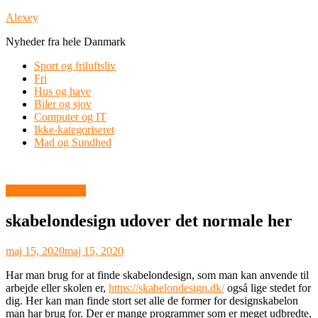
Skip
Alexey
to
Nyheder fra hele Danmark
content
Sport og friluftsliv
Fri
Hus og have
Biler og sjov
Computer og IT
Ikke-kategoriseret
Mad og Sundhed
Ikke-kategoriseret
skabelondesign udover det normale her
maj 15, 2020
maj 15, 2020
Har man brug for at finde skabelondesign, som man kan anvende til
arbejde eller skolen er,
https://skabelondesign.dk/
også lige stedet for
dig. Her kan man finde stort set alle de former for designskabelon
man har brug for. Der er mange programmer som er meget udbredte,