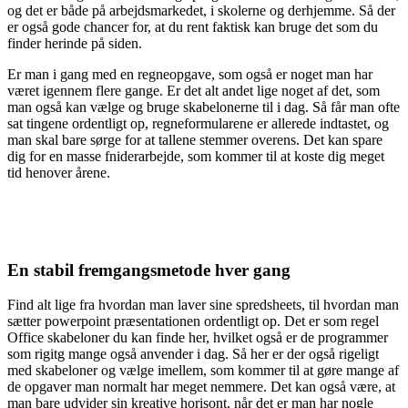
og det er både på arbejdsmarkedet, i skolerne og derhjemme. Så der
er også gode chancer for, at du rent faktisk kan bruge det som du
finder herinde på siden.
Er man i gang med en regneopgave, som også er noget man har
været igennem flere gange. Er det alt andet lige noget af det, som
man også kan vælge og bruge skabelonerne til i dag. Så får man ofte
sat tingene ordentligt op, regneformularene er allerede indtastet, og
man skal bare sørge for at tallene stemmer overens. Det kan spare
dig for en masse fniderarbejde, som kommer til at koste dig meget
tid henover årene.
En stabil fremgangsmetode hver gang
Find alt lige fra hvordan man laver sine spredsheets, til hvordan man
sætter powerpoint præsentationen ordentligt op. Det er som regel
Office skabeloner du kan finde her, hvilket også er de programmer
som rigitg mange også anvender i dag. Så her er der også rigeligt
med skabeloner og vælge imellem, som kommer til at gøre mange af
de opgaver man normalt har meget nemmere. Det kan også være, at
man bare udvider sin kreative horisont, når det er man har nogle