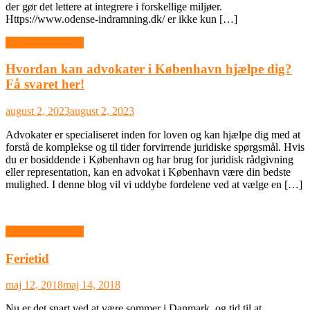
der gør det lettere at integrere i forskellige miljøer.
Https://www.odense-indramning.dk/ er ikke kun […]
Ikke-kategoriseret
Hvordan kan advokater i København hjælpe dig?
Få svaret her!
august 2, 2023
august 2, 2023
Advokater er specialiseret inden for loven og kan hjælpe dig med at
forstå de komplekse og til tider forvirrende juridiske spørgsmål. Hvis
du er bosiddende i København og har brug for juridisk rådgivning
eller representation, kan en advokat i København være din bedste
mulighed. I denne blog vil vi uddybe fordelene ved at vælge en […]
Ikke-kategoriseret
Ferietid
maj 12, 2018
maj 14, 2018
Nu er det snart ved at være sommer i Danmark, og tid til at