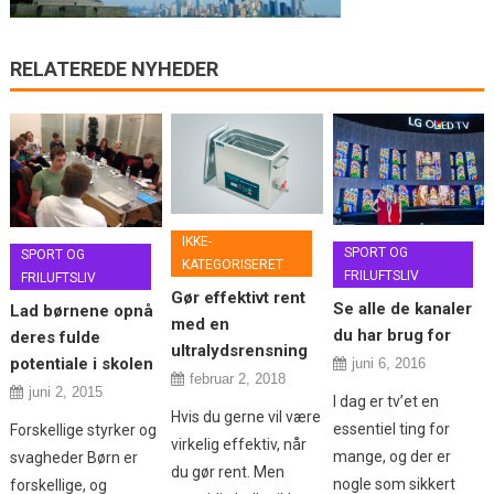
RELATEREDE NYHEDER
IKKE-
SPORT OG
SPORT OG
KATEGORISERET
FRILUFTSLIV
FRILUFTSLIV
Gør effektivt rent
Se alle de kanaler
Lad børnene opnå
med en
du har brug for
deres fulde
ultralydsrensning
potentiale i skolen
juni 6, 2016
februar 2, 2018
juni 2, 2015
I dag er tv’et en
Hvis du gerne vil være
essentiel ting for
Forskellige styrker og
virkelig effektiv, når
mange, og der er
svagheder Børn er
du gør rent. Men
nogle som sikkert
forskellige, og