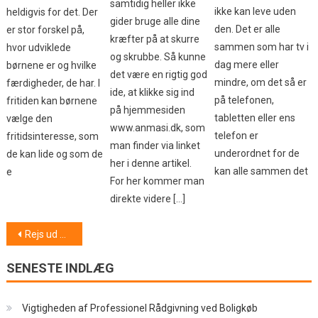
samtidig heller ikke
ikke kan leve uden
heldigvis for det. Der
gider bruge alle dine
den. Det er alle
er stor forskel på,
kræfter på at skurre
sammen som har tv i
hvor udviklede
og skrubbe. Så kunne
dag mere eller
børnene er og hvilke
det være en rigtig god
mindre, om det så er
færdigheder, de har. I
ide, at klikke sig ind
på telefonen,
fritiden kan børnene
på hjemmesiden
tabletten eller ens
vælge den
www.anmasi.dk, som
telefon er
fritidsinteresse, som
man finder via linket
underordnet for de
de kan lide og som de
her i denne artikel.
kan alle sammen det
e
For her kommer man
direkte videre […]
Indlægsnavigation
Rejs ud og oplev verden
SENESTE INDLÆG
Vigtigheden af Professionel Rådgivning ved Boligkøb