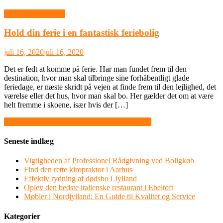
Industri og Erhverv
Hold din ferie i en fantastisk feriebolig
juli 16, 2020
juli 16, 2020
Det er fedt at komme på ferie. Har man fundet frem til den
destination, hvor man skal tilbringe sine forhåbentligt glade
feriedage, er næste skridt på vejen at finde frem til den lejlighed, det
værelse eller det hus, hvor man skal bo. Her gælder det om at være
helt fremme i skoene, især hvis der […]
Indlægsnavigation
Noget at give ud, så man husker virksomheden
Seneste indlæg
Vigtigheden af Professionel Rådgivning ved Boligkøb
Find den rette kiropraktor i Aarhus
Effektiv rydning af dødsbo i Jylland
Oplev den bedste italienske restaurant i Ebeltoft
Møbler i Nordjylland: En Guide til Kvalitet og Service
Kategorier