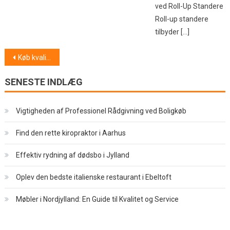
ved Roll-Up Standere
Roll-up standere
tilbyder […]
Indlægsnavigation
Køb kvalitetspærer til boligen
SENESTE INDLÆG
Vigtigheden af Professionel Rådgivning ved Boligkøb
Find den rette kiropraktor i Aarhus
Effektiv rydning af dødsbo i Jylland
Oplev den bedste italienske restaurant i Ebeltoft
Møbler i Nordjylland: En Guide til Kvalitet og Service