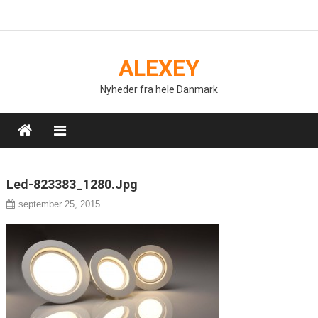
Skip
to
content
ALEXEY
Nyheder fra hele Danmark
Led-823383_1280.jpg
september 25, 2015