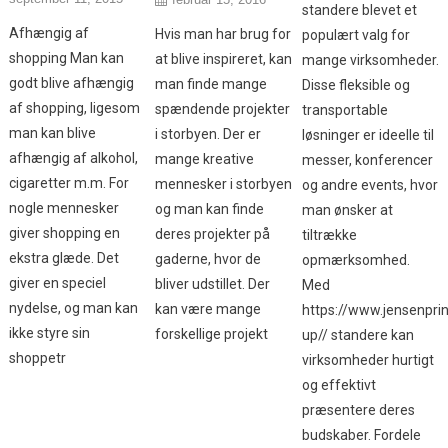
standere blevet et
Afhængig af
Hvis man har brug for
populært valg for
shopping Man kan
at blive inspireret, kan
mange virksomheder.
godt blive afhængig
man finde mange
Disse fleksible og
af shopping, ligesom
spændende projekter
transportable
man kan blive
i storbyen. Der er
løsninger er ideelle til
afhængig af alkohol,
mange kreative
messer, konferencer
cigaretter m.m. For
mennesker i storbyen
og andre events, hvor
nogle mennesker
og man kan finde
man ønsker at
giver shopping en
deres projekter på
tiltrække
ekstra glæde. Det
gaderne, hvor de
opmærksomhed.
giver en speciel
bliver udstillet. Der
Med
nydelse, og man kan
kan være mange
https://www.jensenprin
ikke styre sin
forskellige projekt
up// standere kan
shoppetr
virksomheder hurtigt
og effektivt
præsentere deres
budskaber. Fordele