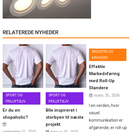
RELATEREDE NYHEDER
INDUSTRI OG
ERHVERV
Effektiv
Markedsføring
med Roll-Up
Standere
SPORT OG
SPORT OG
marts 25, 2026
FRILUFTSLIV
FRILUFTSLIV
I en verden, hvor
Er du en
Bliv inspireret i
visuel
shopaholic?
storbyen til næste
kommunikation er
projekt
afgørende, er roll-up
september 11, 2015
februar 15, 2016