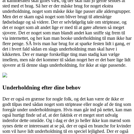
at kammeraten skal giftes væk, og der skal han jo gerne sendes af
sted med et brag. Så her er der måske brug
for noget ekstra
underholdning, noget som måske ikke lige passer alle aldersgrupper.
Men det er skam også noget som bliver brugt til attenårige
fødselsdage og så videre. Der er selvfølgelig tale om striptease, og
det er noget som alt andet lige er med til at gøre aftenen så meget
sjovere. Det er noget som man blandt andet kan sniffe sig frem til
via internettet, og her kan man booke underholdning til man ikke har
flere penge. SÅ hvis man har brug for at sparke festen lidt i gang, er
det i hvert fald sådan en slags underholdning man skal have i
kikkerten. Der er mange forskellige ting man stadig kan vælge
imellem, men når det kommer til sådan noget her er det bare lige lidt
sjovere at få denne slags underholdning, for ikke at sige passende.
Underholdning efter dine behov
Der er også en grænse for nogle folk, og det kan være de ikke er
godt tilpas med sådan noget som striptease eller nogle af de ting som
foregår under underholdningen. Hvis man går ind på nettet, kan man
også hurtigt finde ud af, at der faktisk er et meget stort udvalg
indenfor dette område. Og i dag er det jo heller ikke kun mænd som
synes dette er interessant at se på, der er også en branche for kvinder
som vil have lidt underholdning til en speciel lejlighed. Der er også