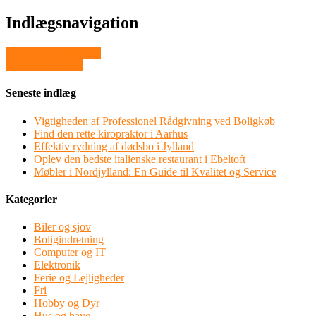
Indlægsnavigation
Læg nu mobilen væk
Alt til en god pris
Seneste indlæg
Vigtigheden af Professionel Rådgivning ved Boligkøb
Find den rette kiropraktor i Aarhus
Effektiv rydning af dødsbo i Jylland
Oplev den bedste italienske restaurant i Ebeltoft
Møbler i Nordjylland: En Guide til Kvalitet og Service
Kategorier
Biler og sjov
Boligindretning
Computer og IT
Elektronik
Ferie og Lejligheder
Fri
Hobby og Dyr
Hus og have