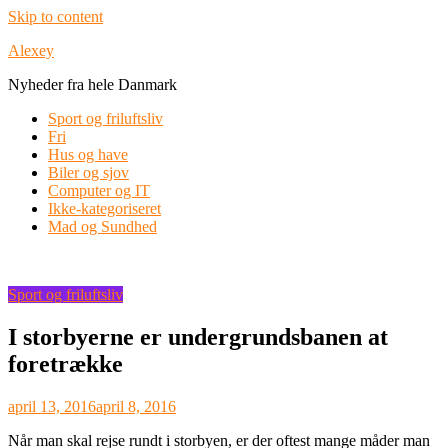
Skip to content
Alexey
Nyheder fra hele Danmark
Sport og friluftsliv
Fri
Hus og have
Biler og sjov
Computer og IT
Ikke-kategoriseret
Mad og Sundhed
Sport og friluftsliv
I storbyerne er undergrundsbanen at
foretrække
april 13, 2016
april 8, 2016
Når man skal rejse rundt i storbyen, er der oftest mange måder man