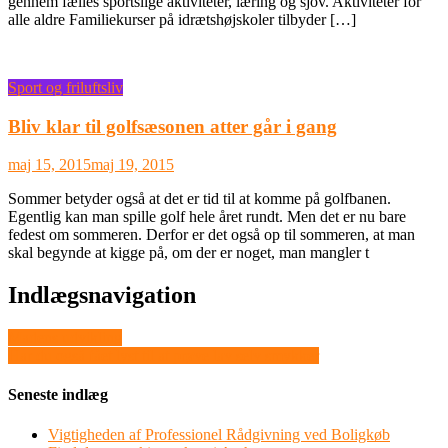
gennem fælles sportslige aktiviteter, læring og sjov. Aktiviteter for
alle aldre Familiekurser på idrætshøjskoler tilbyder […]
Sport og friluftsliv
Bliv klar til golfsæsonen atter går i gang
maj 15, 2015
maj 19, 2015
Sommer betyder også at det er tid til at komme på golfbanen.
Egentlig kan man spille golf hele året rundt. Men det er nu bare
fedest om sommeren. Derfor er det også op til sommeren, at man
skal begynde at kigge på, om der er noget, man mangler t
Indlægsnavigation
Madens udvikling
Har du også fået lyst til at prøve lav selv smykker
Seneste indlæg
Vigtigheden af Professionel Rådgivning ved Boligkøb