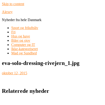
Skip to content
Alexey
Nyheder fra hele Danmark
Sport og friluftsliv
Fri
Hus og have
Biler og sjov
Computer og IT
Ikke-kategoriseret
Mad og Sundhed
eva-solo-dressing-rivejern_1.jpg
oktober 12, 2015
Relaterede nyheder