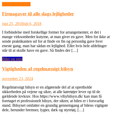
Ikke-kategoriseret
Firmagaver til alle slags lejligheder
juni 25, 2018
juli 6, 2018
I forbindelse med forskellige former for arrangementer, er det i
mange virksomheder kutyme, at man giver en gave. Men for ikke at
sende praktikanten ud for at finde en fin og personlig gave hver
eneste gang, man har sådan en lejlighed. Eller hvis hele afdelinger
står til at skulle have en gave. Så findes der […]
Biler og sjov
Vigtigheden af regelmæssigt bilsyn
november 23, 2024
Regelmæssigt bilsyn er en afgørende del af at opretholde
sikkerheden på vejene og sikre, at alle køretøjer lever op til de
gældende lovkrav. Hos https://www.vibybilsyn.dk/ kan man få
foretaget et professionelt bilsyn, der sikrer, at bilen er i forsvarlig
stand. Bilsynet omfatter en grundig gennemgang af bilens vigtigste
dele, herunder bremser, lygter, dæk og styretøj, […]