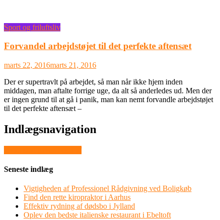
Sport og friluftsliv
Forvandel arbejdstøjet til det perfekte aftensæt
marts 22, 2016
marts 21, 2016
Der er supertravlt på arbejdet, så man når ikke hjem inden
middagen, man aftalte forrige uge, da alt så anderledes ud. Men der
er ingen grund til at gå i panik, man kan nemt forvandle arbejdstøjet
til det perfekte aftensæt –
Indlægsnavigation
Hvad skal gaven bestå af
Seneste indlæg
Vigtigheden af Professionel Rådgivning ved Boligkøb
Find den rette kiropraktor i Aarhus
Effektiv rydning af dødsbo i Jylland
Oplev den bedste italienske restaurant i Ebeltoft