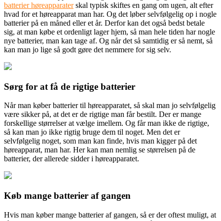
batterier høreapparater
skal typisk skiftes en gang om ugen, alt efter
hvad for et høreapparat man har. Og det løber selvfølgelig op i nogle
batterier på en måned eller et år. Derfor kan det og
så bedst betale
sig, at man købe et ordenligt lager hjem, så man hele tiden har nogle
nye batterier, man kan tage af. Og når det så samtidig er så nemt, så
kan man jo lige så godt gøre det nemmere for sig selv.
Sørg for at få de rigtige batterier
Når man køber batterier til høreapparatet, så skal man jo selvfølgelig
være sikker på, at det er de rigtige man får bestilt. Der er mange
forskellige størrelser at vælge imellem. Og får man ikke de rigtige,
så kan man jo ikke rigtig bruge dem til noget. Men det er
selvfølgelig noget, som man kan finde, hvis man kigger på det
høreapparat, man har. Her kan man nemlig se størrelsen på de
batterier, der allerede sidder i høreapparatet.
Køb mange batterier af gangen
Hvis man køber mange batterier af gangen, så er der oftest muligt, at