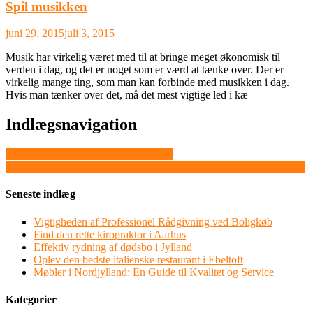
Spil musikken
juni 29, 2015
juli 3, 2015
Musik har virkelig været med til at bringe meget økonomisk til
verden i dag, og det er noget som er værd at tænke over. Der er
virkelig mange ting, som man kan forbinde med musikken i dag.
Hvis man tænker over det, må det mest vigtige led i kæ
Indlægsnavigation
Gigantiske, unikke og dejlige storbyer
Få en lækkr og billig hårkur der giver håret den fugt det har brug for
Seneste indlæg
Vigtigheden af Professionel Rådgivning ved Boligkøb
Find den rette kiropraktor i Aarhus
Effektiv rydning af dødsbo i Jylland
Oplev den bedste italienske restaurant i Ebeltoft
Møbler i Nordjylland: En Guide til Kvalitet og Service
Kategorier