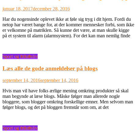
januar 18, 2017
december 28, 2016
Har du nogensinde oplevet ikke at føle sig tryg i dit hjem. Fordi du
netop har været bange for, at der kommer mennesker forbi, som ikke
er velkomne på matriklen. Så kunne det være, at man skulle kigge
på et system til alarm (alarmsystem). For det kan man nemlig finde
Sport og friluftsliv
Læs alle de gode anmeldelser på blogs
september 14, 2016
september 14, 2016
Hvis man vil have folks ærlige mening omkring produkter så skal
man begynde at læse blogs. Måske følger man allerede nogle
bloggere, som blogger omkring forskellige emner. Men selvom man
følger blogs, og det på bloggen fremstår som om, at det
Sport og friluftsliv