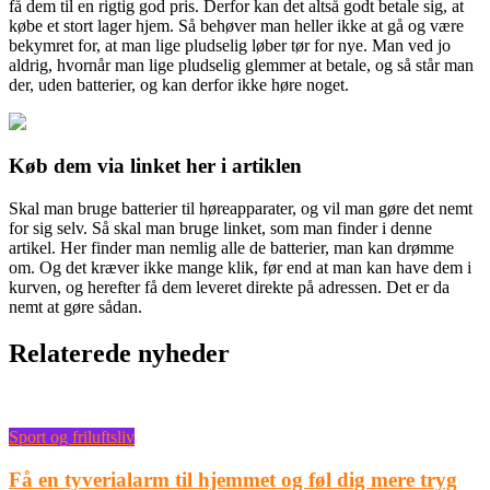
få dem til en rigtig god pris. Derfor kan det altså godt betale sig, at
købe et stort lager hjem. Så behøver man heller ikke at gå og være
bekymret for, at man lige pludselig løber tør for nye. Man ved jo
aldrig, hvornår man lige pludselig glemmer at betale, og så står man
der, uden batterier, og kan derfor ikke høre noget.
Køb dem via linket her i artiklen
Skal man bruge batterier til høreapparater, og vil man gøre det nemt
for sig selv. Så skal man bruge linket, som man finder i denne
artikel. Her finder man nemlig alle de batterier, man kan drømme
om. Og det kræver ikke mange klik, før end at man kan have dem i
kurven, og herefter få dem leveret direkte på adressen. Det er da
nemt at gøre sådan.
Relaterede nyheder
Sport og friluftsliv
Få en tyverialarm til hjemmet og føl dig mere tryg