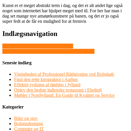
Kunst er et meget abstrakt term i dag, og det er alt andet lige også
noget som internettet har hjulpet meget med til. For her har man i
dag set mange nye amatørkunstnere på banen, og det er jo også
super fedt at de får en mulighed for at fremvis
Indlægsnavigation
skateboard og beskyttelse her på nettet
På udkig efter sommerhusudlejning til sommeren?
Seneste indlæg
Vigtigheden af Professionel Rådgivning ved Boligkøb
Find den rette kiropraktor i Aarhus
Effektiv rydning af dødsbo i Jylland
Oplev den bedste italienske restaurant i Ebeltoft
Møbler i Nordjylland: En Guide til Kvalitet og Service
Kategorier
Biler og sjov
Boligindretning
Computer og IT