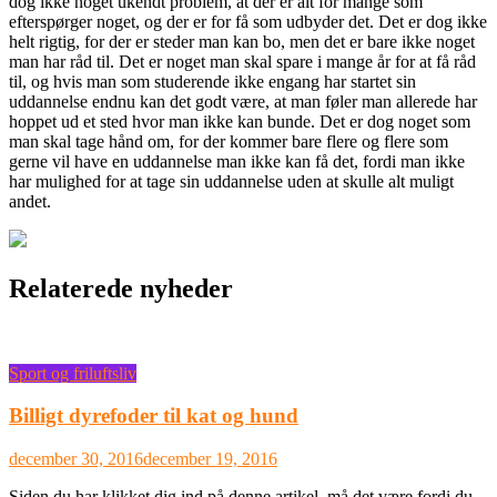
dog ikke noget ukendt problem, at der er alt for mange som
efterspørger noget, og der er for få som udbyder
det. Det er dog ikke
helt rigtig, for der er steder man kan bo, men det er bare ikke noget
man har råd til. Det er noget man skal spare i mange år for at få råd
til, og hvis man som studerende ikke engang har startet sin
uddannelse endnu kan det godt være, at man føler man allerede har
hoppet ud et sted hvor man ikke kan bunde. Det er dog noget som
man skal tage hånd om, for der kommer bare flere og flere som
gerne vil have en uddannelse man ikke kan få det, fordi man ikke
har mulighed for at tage sin uddannelse uden at skulle alt muligt
andet.
Relaterede nyheder
Sport og friluftsliv
Billigt dyrefoder til kat og hund
december 30, 2016
december 19, 2016
Siden du har klikket dig ind på denne artikel, må det være fordi du