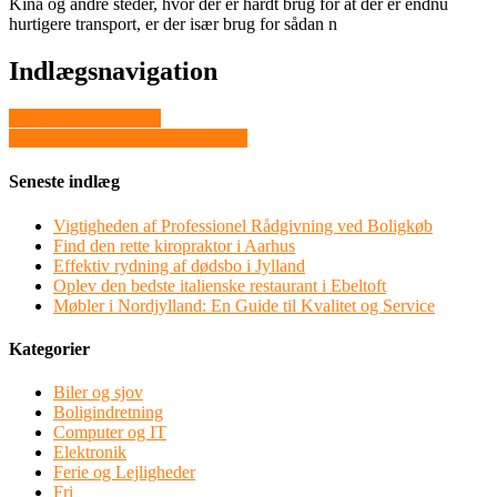
Kina og andre steder, hvor der er hårdt brug for at der er endnu
hurtigere transport, er der især brug for sådan n
Indlægsnavigation
Følelsen af at være fri
Find dig en god autoophugger her
Seneste indlæg
Vigtigheden af Professionel Rådgivning ved Boligkøb
Find den rette kiropraktor i Aarhus
Effektiv rydning af dødsbo i Jylland
Oplev den bedste italienske restaurant i Ebeltoft
Møbler i Nordjylland: En Guide til Kvalitet og Service
Kategorier
Biler og sjov
Boligindretning
Computer og IT
Elektronik
Ferie og Lejligheder
Fri