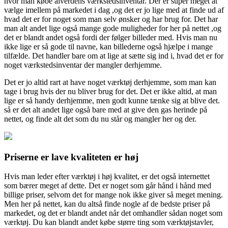
hvor man købe alverdens værkstedsinventar. Der er super meget at
vælge imellem på markedet i dag ,og det er j
o lige med at finde ud af
hvad det er for noget som man selv ønsker og har brug for. Det har
man alt andet lige også mange gode muligheder for her på nettet ,og
det er blandt andet også fordi der følger billeder med. Hvis man nu
ikke lige er så gode til navne, kan billederne også hjælpe i mange
tilfælde. Det handler bare om at lige at sætte sig ind i, hvad det er for
noget værkstedsinventar der mangler derhjemme.
Det er jo altid rart at have noget værktøj derhjemme, som man kan
tage i brug hvis der nu bliver brug for det. Det er ikke altid, at man
lige er så handy derhjemme, men godt kunne tænke sig at blive det.
så er det alt andet lige også bare med at give den gas herinde på
nettet, og finde alt det som du nu står og mangler her og der.
Priserne er lave kvaliteten er høj
Hvis man leder efter værktøj i høj kvalitet, er det også internettet
som bærer meget af dette. Det er noget som går hånd i hånd med
billige priser, selvom det for mange nok ikke giver så meget mening.
Men her på nettet, kan du altså finde nogle af de bedste priser på
markedet, og det er blandt andet når det omhandler sådan noget som
værktøj. Du kan blandt andet købe større ting som værktøjstavler,