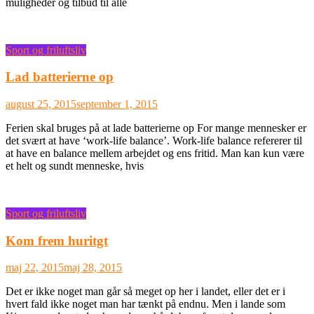
muligheder og tilbud til alle
Sport og friluftsliv
Lad batterierne op
august 25, 2015
september 1, 2015
Ferien skal bruges på at lade batterierne op For mange mennesker er
det svært at have ‘work-life balance’. Work-life balance refererer til
at have en balance mellem arbejdet og ens fritid. Man kan kun være
et helt og sundt menneske, hvis
Sport og friluftsliv
Kom frem huritgt
maj 22, 2015
maj 28, 2015
Det er ikke noget man går så meget op her i landet, eller det er i
hvert fald ikke noget man har tænkt på endnu. Men i lande som