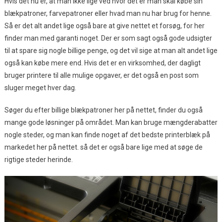
Hvis det nu er, at man ikke lige ved hvor det er man skal købe sin
blækpatroner, farvepatroner eller hvad man nu har brug for henne.
Så er det alt andet lige også bare at give nettet et forsøg, for her
finder man med garanti noget. Der er som sagt også gode udsigter
til at spare sig nogle billige penge, og det vil sige at man alt andet lige
også kan købe mere end. Hvis det er en virksomhed, der dagligt
bruger printere til alle mulige opgaver, er det også en post som
sluger meget hver dag.
Søger du efter billige blækpatroner her på nettet, finder du også
mange gode løsninger på området. Man kan bruge mængderabatter
nogle steder, og man kan finde noget af det bedste printerblæk på
markedet her på nettet. så det er også bare lige med at søge de
rigtige steder herinde.