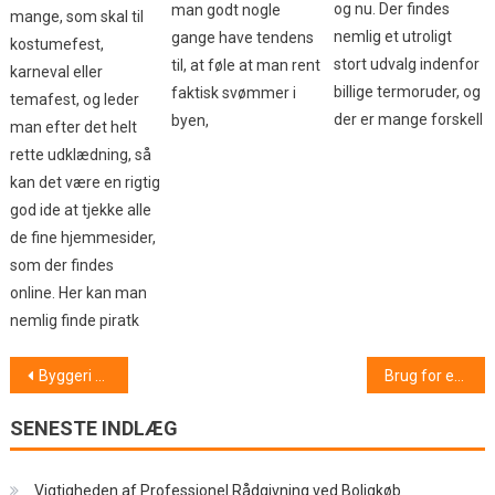
og nu. Der findes
man godt nogle
mange, som skal til
nemlig et utroligt
gange have tendens
kostumefest,
stort udvalg indenfor
til, at føle at man rent
karneval eller
billige termoruder, og
faktisk svømmer i
temafest, og leder
der er mange forskell
byen,
man efter det helt
rette udklædning, så
kan det være en rigtig
god ide at tjekke alle
de fine hjemmesider,
som der findes
online. Her kan man
nemlig finde piratk
Indlægsnavigation
Byggeri der skræmmer naturen væk
Brug for en dygtig tømrer i Fredericia
SENESTE INDLÆG
Vigtigheden af Professionel Rådgivning ved Boligkøb