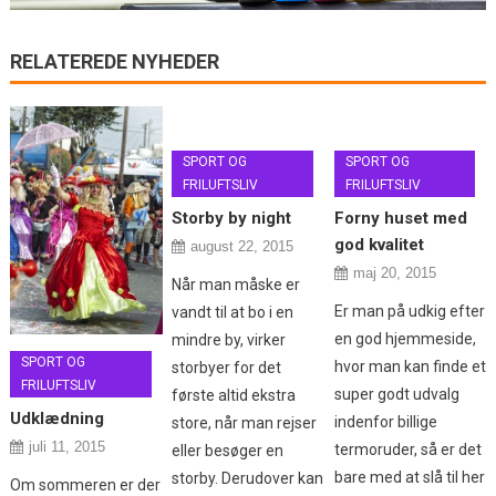
RELATEREDE NYHEDER
SPORT OG
SPORT OG
FRILUFTSLIV
FRILUFTSLIV
Storby by night
Forny huset med
god kvalitet
august 22, 2015
maj 20, 2015
Når man måske er
Er man på udkig efter
vandt til at bo i en
en god hjemmeside,
mindre by, virker
SPORT OG
hvor man kan finde et
storbyer for det
FRILUFTSLIV
super godt udvalg
første altid ekstra
Udklædning
indenfor billige
store, når man rejser
juli 11, 2015
termoruder, så er det
eller besøger en
bare med at slå til her
storby. Derudover kan
Om sommeren er der