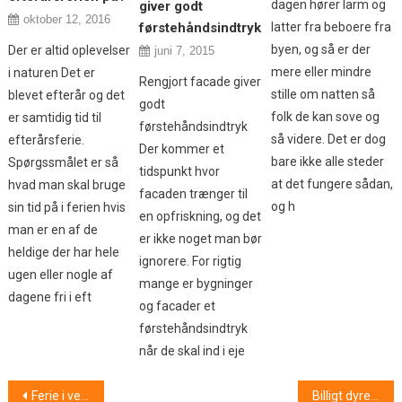
dagen hører larm og
giver godt
oktober 12, 2016
førstehåndsindtryk
latter fra beboere fra
byen, og så er der
Der er altid oplevelser
juni 7, 2015
mere eller mindre
i naturen Det er
Rengjort facade giver
stille om natten så
blevet efterår og det
godt
folk de kan sove og
er samtidig tid til
førstehåndsindtryk
så videre. Det er dog
efterårsferie.
Der kommer et
bare ikke alle steder
Spørgssmålet er så
tidspunkt hvor
at det fungere sådan,
hvad man skal bruge
facaden trænger til
og h
sin tid på i ferien hvis
en opfriskning, og det
man er en af de
er ikke noget man bør
heldige der har hele
ignorere. For rigtig
ugen eller nogle af
mange er bygninger
dagene fri i eft
og facader et
førstehåndsindtryk
når de skal ind i eje
Indlægsnavigation
Ferie i verden
Billigt dyrefoder til kat og hund