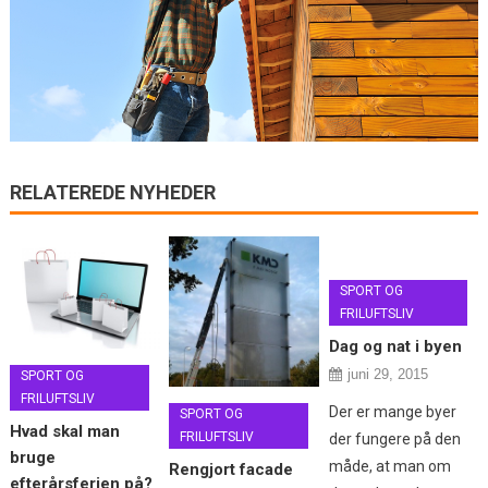
RELATEREDE NYHEDER
SPORT OG
FRILUFTSLIV
Dag og nat i byen
juni 29, 2015
SPORT OG
FRILUFTSLIV
Der er mange byer
SPORT OG
Hvad skal man
FRILUFTSLIV
der fungere på den
bruge
måde, at man om
Rengjort facade
efterårsferien på?