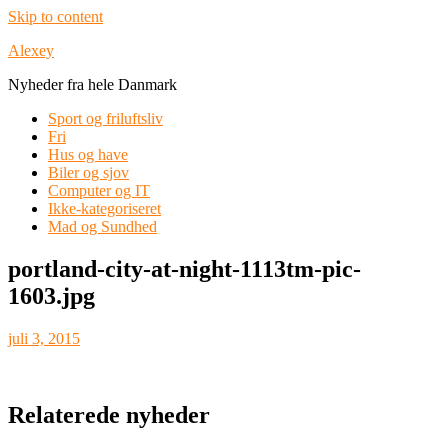
Skip to content
Alexey
Nyheder fra hele Danmark
Sport og friluftsliv
Fri
Hus og have
Biler og sjov
Computer og IT
Ikke-kategoriseret
Mad og Sundhed
portland-city-at-night-1113tm-pic-
1603.jpg
juli 3, 2015
Relaterede nyheder