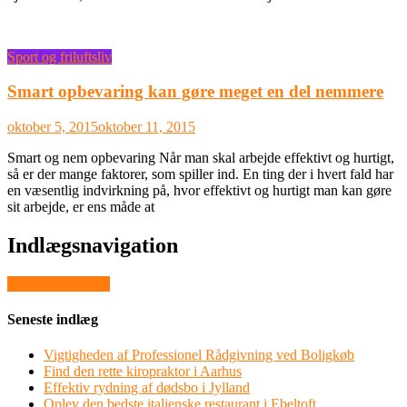
Sport og friluftsliv
Smart opbevaring kan gøre meget en del nemmere
oktober 5, 2015
oktober 11, 2015
Smart og nem opbevaring Når man skal arbejde effektivt og hurtigt,
så er der mange faktorer, som spiller ind. En ting der i hvert fald har
en væsentlig indvirkning på, hvor effektivt og hurtigt man kan gøre
sit arbejde, er ens måde at
Indlægsnavigation
Dag og nat i byen
Seneste indlæg
Vigtigheden af Professionel Rådgivning ved Boligkøb
Find den rette kiropraktor i Aarhus
Effektiv rydning af dødsbo i Jylland
Oplev den bedste italienske restaurant i Ebeltoft