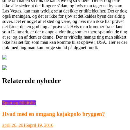
stille om natten så folk de kan sove og så videre. Det er dog bare
ikke alle steder at det fungere sådan, og h
vis man tager en by som
Las Vegas, kan man tydelig se at det ikke er tilfældet her. Det er dog
også meningen, og det er ikke for sjov at det kaldes byen der aldrig
sover. Det er noget af et sted og være, og hvis man ikke har prøvet
det før er det en god ting at prøve af. Hvis man kommer fra et land
som Danmark, er der mange andre ting som er mere spændende ting
at se, og en af dem er denne. Der er virkelig mange ting man sikkert
ikke har set før, som man kan komme til at opleve i USA. Her er der
nok med ting man kan bruge sin tid på døgnet rundt.
Relaterede nyheder
Sport og friluftsliv
Hvad med en omgang kajakpolo bryggen?
april 26, 2016
april 19, 2016