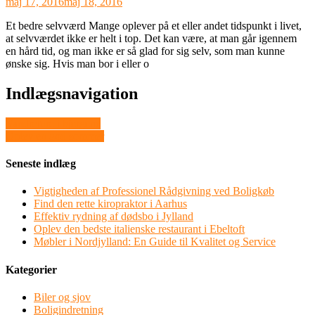
maj 17, 2016
maj 18, 2016
Et bedre selvværd Mange oplever på et eller andet tidspunkt i livet,
at selvværdet ikke er helt i top. Det kan være, at man går igennem
en hård tid, og man ikke er så glad for sig selv, som man kunne
ønske sig. Hvis man bor i eller o
Indlægsnavigation
Vandreture i bjergene
Oplev en god sommer
Seneste indlæg
Vigtigheden af Professionel Rådgivning ved Boligkøb
Find den rette kiropraktor i Aarhus
Effektiv rydning af dødsbo i Jylland
Oplev den bedste italienske restaurant i Ebeltoft
Møbler i Nordjylland: En Guide til Kvalitet og Service
Kategorier
Biler og sjov
Boligindretning