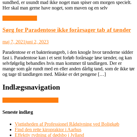
sundhed, er usundt mad ikke noget man spiser om morgen specielt.
Her skal man gerne have noget, som maven og en selv
Ikke-kategoriseret
Sørg for Paradentose ikke forårsager tab af tænder
maj 7, 2021
juni 2, 2023
Paradentose er et bakterieangreb, i den knogle hvor tænderne sidder
fast i. Paradentose kan i et sent forløb forårsage løse tænder, og kan
selvfølgelig behandles hvis man kommer til tandlægen. Der er
mange som går rundt med en eller anden dårlig tand, som de ikke tør
og tage til tandlægen med. Måske er det pengene […]
Indlægsnavigation
Boligtilbehør til enhver smag
Seneste indlæg
Vigtigheden af Professionel Rådgivning ved Boligkøb
Find den rette kiropraktor i Aarhus
Effektiv rydning af dødsbo i Jylland