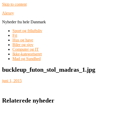
Skip to content
Alexey
Nyheder fra hele Danmark
Sport og friluftsliv
Fri
Hus og have
Biler og sjov
Computer og IT
Ikke-kategoriseret
Mad og Sundhed
buckleup_futon_stol_madras_1.jpg
juni 1, 2015
Relaterede nyheder