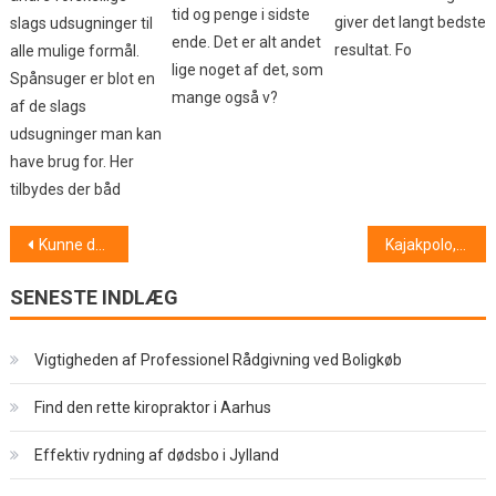
tid og penge i sidste
giver det langt bedste
slags udsugninger til
ende. Det er alt andet
resultat. Fo
alle mulige formål.
lige noget af det, som
Spånsuger er blot en
mange også v?
af de slags
udsugninger man kan
have brug for. Her
tilbydes der båd
Indlægsnavigation
Kunne du tænke dig at studere et relevant studie i erhvervsøkonomi
Kajakpolo, er det en ny sport for dig?
SENESTE INDLÆG
Vigtigheden af Professionel Rådgivning ved Boligkøb
Find den rette kiropraktor i Aarhus
Effektiv rydning af dødsbo i Jylland