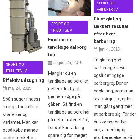
SPORT OG
FRILUFTSLIV
Få et glat og
SPORT OG
lækkert resultat
FRILUFTSLIV
efter hver
Find dig en
barbering
tandlæge aalborg
juni 4, 2015
her
En glat og god
august 25, 2016
SPORT OG
barbering kræver
FRILUFTSLIV
Mangler du en
også det rigtige
Effektiv udsugning
tandlæge aalborg, er
barbergrej. Der er
maj 24, 2015
det en stor by at
nogle ting, som man
gennemsøge på
skal sørge for, inden
Spån suger findes i
gåben. Så find en
man går i gang med
mange forskellige
tandlæge aalborg her
at barbere sig. For der
størrelser og
på nettet i stedet for,
er ikke nogen tvivl
varianter. Man kan
for det kan virkelig
om, at den rigtig
også købe mange
spare dig for meget
eforberedelse også
andre forskellige