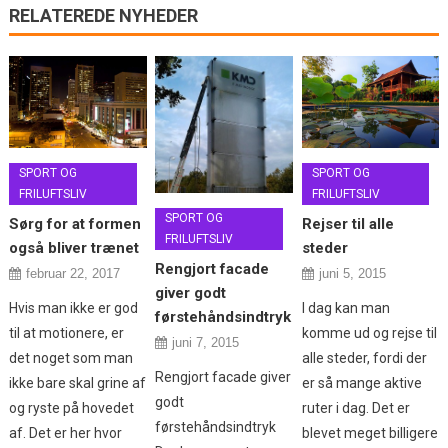
RELATEREDE NYHEDER
SPORT OG
SPORT OG
FRILUFTSLIV
FRILUFTSLIV
SPORT OG
Rejser til alle
Sørg for at formen
FRILUFTSLIV
steder
også bliver trænet
Rengjort facade
juni 5, 2015
februar 22, 2017
giver godt
I dag kan man
Hvis man ikke er god
førstehåndsindtryk
komme ud og rejse til
til at motionere, er
juni 7, 2015
alle steder, fordi der
det noget som man
Rengjort facade giver
er så mange aktive
ikke bare skal grine af
godt
ruter i dag. Det er
og ryste på hovedet
førstehåndsindtryk
blevet meget billigere
af. Det er her hvor