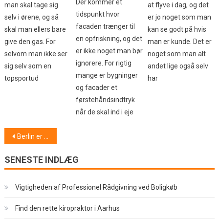
Der kommer et
at flyve i dag, og det
man skal tage sig
tidspunkt hvor
er jo noget som man
selv i ørene, og så
facaden trænger til
kan se godt på hvis
skal man ellers bare
en opfriskning, og det
man er kunde. Det er
give den gas. For
er ikke noget man bør
noget som man alt
selvom man ikke ser
ignorere. For rigtig
andet lige også selv
sig selv som en
mange er bygninger
har
topsportud
og facader et
førstehåndsindtryk
når de skal ind i eje
Indlægsnavigation
Berlin er dejlig
SENESTE INDLÆG
Vigtigheden af Professionel Rådgivning ved Boligkøb
Find den rette kiropraktor i Aarhus