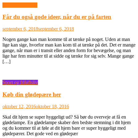
Ikke-kategoriseret
Får du også gode ideer, når du er på farten
september 6, 2018
september 6, 2018
Nogen gange kan man komme til at tænke på noget. Uden at man
lige kan sige, hvorfor man kan kom til at tænke på det. Det er mange
gange, når man er i transit eller anden form for bevægelse, og man
lige har fem minutter til at sidde og tænke for sig selv. Mange gange
[…]
Sport og friluftsliv
Køb din glødepære her
oktober 12, 2016
oktober 18, 2016
Skal dit hjem se super hyggeligt ud? Så bør du overveje at få en
glødelampe. En glødelampe skaber den bedste stemning i dit hjem
og du kommer til at føle at dit hjem bare er super hyggeligt med
glødepærer. Det gode ved en glødepær