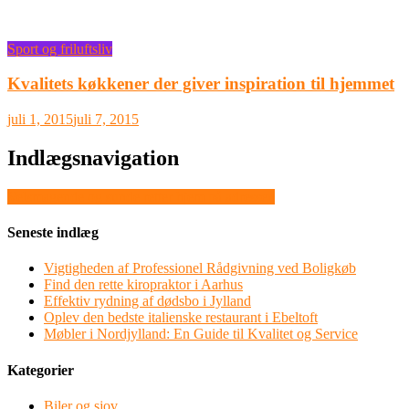
Sport og friluftsliv
Kvalitets køkkener der giver inspiration til hjemmet
juli 1, 2015
juli 7, 2015
Indlægsnavigation
Velsmagende og sunde retter hjem på adressen
Seneste indlæg
Vigtigheden af Professionel Rådgivning ved Boligkøb
Find den rette kiropraktor i Aarhus
Effektiv rydning af dødsbo i Jylland
Oplev den bedste italienske restaurant i Ebeltoft
Møbler i Nordjylland: En Guide til Kvalitet og Service
Kategorier
Biler og sjov