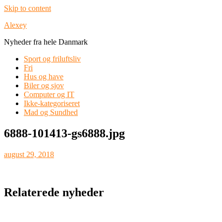
Skip to content
Alexey
Nyheder fra hele Danmark
Sport og friluftsliv
Fri
Hus og have
Biler og sjov
Computer og IT
Ikke-kategoriseret
Mad og Sundhed
6888-101413-gs6888.jpg
august 29, 2018
Relaterede nyheder