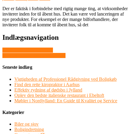
Der er faktisk i forbindelse med rigtig mange ting, at virksomheder
inviterer inden for til åbent hus. Det kan være ved lanceringen af
nye produkter. For eksempel er der mange bilforhandlere, der
inviterer folk til at komme til åbent hus, så det
Indlægsnavigation
Godt udstyr til de sejlglade
Sjov og ballade med årets julefest
Seneste indlæg
Vigtigheden af Professionel Rådgivning ved Boligkøb
Find den rette kiropraktor i Aarhus
Effektiv rydning af dødsbo i Jylland
Oplev den bedste italienske restaurant i Ebeltoft
Møbler i Nordjylland: En Guide til Kvalitet og Service
Kategorier
Biler og sjov
Boligindretning