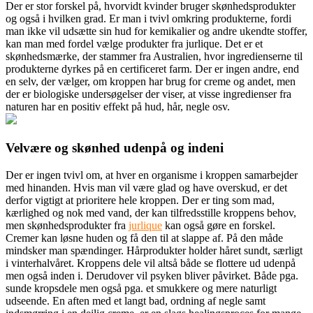
Der er stor forskel på, hvorvidt kvinder bruger skønhedsprodukter
og også i hvilken grad. Er man i tvivl omkring produkterne, fordi
man ikke vil udsætte sin hud for kemikalier og andre ukendt
e stoffer,
kan man med fordel vælge produkter fra jurlique. Det er et
skønhedsmærke, der stammer fra Australien, hvor ingredienserne til
produkterne dyrkes på en certificeret farm. Der er ingen andre, end
en selv, der vælger, om kroppen har brug for creme og andet, men
der er biologiske undersøgelser der viser, at visse ingredienser fra
naturen har en positiv effekt på hud, hår, negle osv.
Velvære og skønhed udenpå og indeni
Der er ingen tvivl om, at hver en organisme i kroppen samarbejder
med hinanden. Hvis man vil være glad og have overskud, er det
derfor vigtigt at prioritere hele kroppen. Der er ting som mad,
kærlighed og nok med vand, der kan tilfredsstille kroppens behov,
men skønhedsprodukter fra
jurlique
kan også gøre en forskel.
Cremer kan løsne huden og få den til at slappe af. På den måde
mindsker man spændinger. Hårprodukter holder håret sundt, særligt
i vinterhalvåret. Kroppens dele vil altså både se flottere ud udenpå
men også inden i. Derudover vil psyken bliver påvirket. Både pga.
sunde kropsdele men også pga. et smukkere og mere naturligt
udseende. En aften med et langt bad, ordning af negle samt