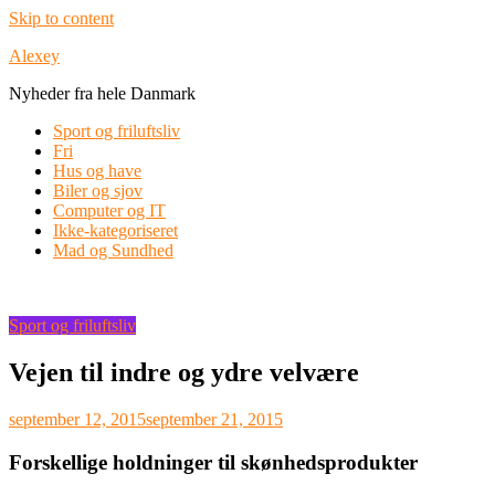
Skip to content
Alexey
Nyheder fra hele Danmark
Sport og friluftsliv
Fri
Hus og have
Biler og sjov
Computer og IT
Ikke-kategoriseret
Mad og Sundhed
Sport og friluftsliv
Vejen til indre og ydre velvære
september 12, 2015
september 21, 2015
Forskellige holdninger til skønhedsprodukter