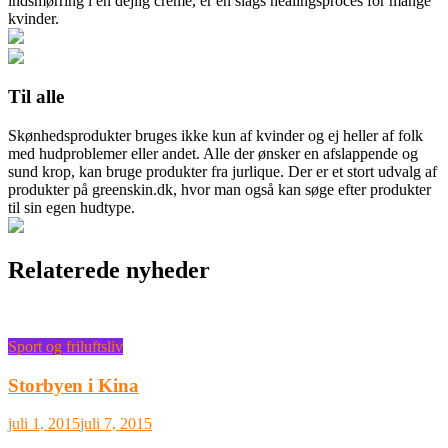
indsmørring i en dejlig creme, er en slags healingsproces for mange
kvinder.
Til alle
Skønhedsprodukter bruges ikke kun af kvinder og ej heller af folk
med hudproblemer eller andet. Alle der ønsker en afslappende og
sund krop, kan bruge produkter fra jurlique. Der er et stort udvalg af
produkter på greenskin.dk, hvor man også kan søge efter produkter
til sin egen hudtype.
Relaterede nyheder
Sport og friluftsliv
Storbyen i Kina
juli 1, 2015
juli 7, 2015