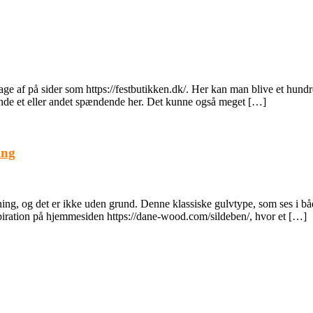
age af på sider som https://festbutikken.dk/. Her kan man blive et hundre
inde et eller andet spændende her. Det kunne også meget […]
ing
ng, og det er ikke uden grund. Denne klassiske gulvtype, som ses i både 
spiration på hjemmesiden https://dane-wood.com/sildeben/, hvor et […]