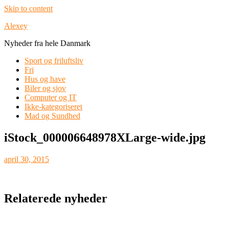
Skip to content
Alexey
Nyheder fra hele Danmark
Sport og friluftsliv
Fri
Hus og have
Biler og sjov
Computer og IT
Ikke-kategoriseret
Mad og Sundhed
iStock_000006648978XLarge-wide.jpg
april 30, 2015
Relaterede nyheder