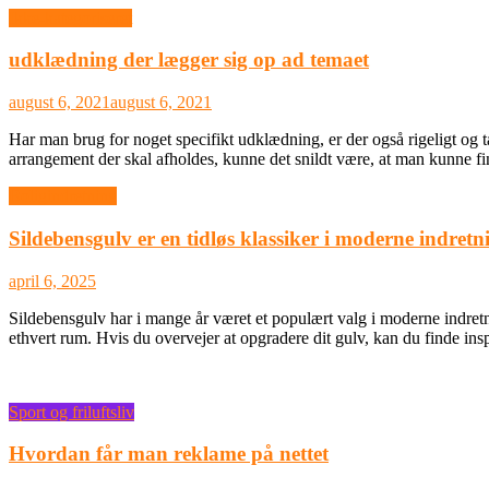
Ikke-kategoriseret
udklædning der lægger sig op ad temaet
august 6, 2021
august 6, 2021
Har man brug for noget specifikt udklædning, er der også rigeligt og t
arrangement der skal afholdes, kunne det snildt være, at man kunne f
Boligindretning
Sildebensgulv er en tidløs klassiker i moderne indretn
april 6, 2025
Sildebensgulv har i mange år været et populært valg i moderne indretni
ethvert rum. Hvis du overvejer at opgradere dit gulv, kan du finde in
Sport og friluftsliv
Hvordan får man reklame på nettet