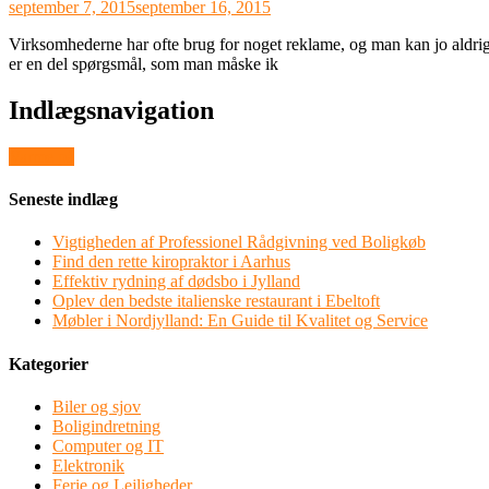
september 7, 2015
september 16, 2015
Virksomhederne har ofte brug for noget reklame, og man kan jo aldrig
er en del spørgsmål, som man måske ik
Indlægsnavigation
Varme på
Seneste indlæg
Vigtigheden af Professionel Rådgivning ved Boligkøb
Find den rette kiropraktor i Aarhus
Effektiv rydning af dødsbo i Jylland
Oplev den bedste italienske restaurant i Ebeltoft
Møbler i Nordjylland: En Guide til Kvalitet og Service
Kategorier
Biler og sjov
Boligindretning
Computer og IT
Elektronik
Ferie og Lejligheder