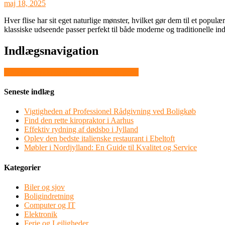
maj 18, 2025
Hver flise har sit eget naturlige mønster, hvilket gør dem til et populær
klassiske udseende passer perfekt til både moderne og traditionelle ind
Indlægsnavigation
Unikke smykkegaver med personligt præg
Seneste indlæg
Vigtigheden af Professionel Rådgivning ved Boligkøb
Find den rette kiropraktor i Aarhus
Effektiv rydning af dødsbo i Jylland
Oplev den bedste italienske restaurant i Ebeltoft
Møbler i Nordjylland: En Guide til Kvalitet og Service
Kategorier
Biler og sjov
Boligindretning
Computer og IT
Elektronik
Ferie og Lejligheder