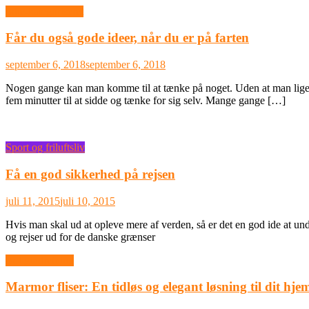
Ikke-kategoriseret
Får du også gode ideer, når du er på farten
september 6, 2018
september 6, 2018
Nogen gange kan man komme til at tænke på noget. Uden at man lige ka
fem minutter til at sidde og tænke for sig selv. Mange gange […]
Sport og friluftsliv
Få en god sikkerhed på rejsen
juli 11, 2015
juli 10, 2015
Hvis man skal ud at opleve mere af verden, så er det en god ide at un
og rejser ud for de danske grænser
Boligindretning
Marmor fliser: En tidløs og elegant løsning til dit hje