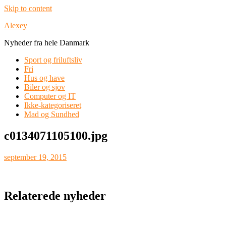
Skip to content
Alexey
Nyheder fra hele Danmark
Sport og friluftsliv
Fri
Hus og have
Biler og sjov
Computer og IT
Ikke-kategoriseret
Mad og Sundhed
c0134071105100.jpg
september 19, 2015
Relaterede nyheder