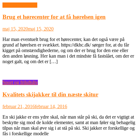
Ikke-kategoriseret
Brug et hørecenter for at få hørelsen igen
maj 15, 2020
maj 15, 2020
Har man eventuelt brug for et hørecenter, kan det også være på
grund af hørelsen er svækket. https://dkhc.dk/ sørger for, at du får
kigget på omstændighederne, og om der er brug for den ene eller
den anden løsning. Her kan man i det mindste få fastslået, om der er
noget galt, og om det er […]
Sport og friluftsliv
Kvalitets skijakker til din næste skitur
februar 21, 2016
februar 14, 2016
En ski jakke er ens ydre skal, når man står på ski, da det er vigtigt at
beskytte sig mod de kolde elementer, samt at man føler sig behagelig
tilpas når man skal øve sig i at stå på ski. Ski jakker er forskellige og
fås i forskellige modelle