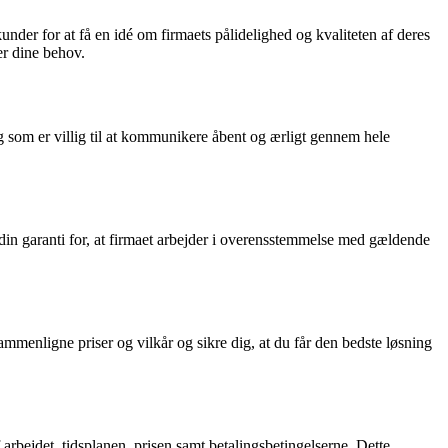
kunder for at få en idé om firmaets pålidelighed og kvaliteten af deres
er dine behov.
og som er villig til at kommunikere åbent og ærligt gennem hele
er din garanti for, at firmaet arbejder i overensstemmelse med gældende
ammenligne priser og vilkår og sikre dig, at du får den bedste løsning
f arbejdet, tidsplanen, prisen samt betalingsbetingelserne. Dette