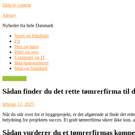
Skip to content
Alexey
Nyheder fra hele Danmark
Sport og friluftsliv
Fri
Hus og have
Biler og sjov
Computer og IT
Ikke-kategoriseret
Mad og Sundhed
Hus og have
Sådan finder du det rette tømrerfirma til d
februar 12, 2025
Når du står over for et byggeprojekt, er det afgørende at finde det rett
betydning for projektets succes. Et godt tømrerfirma sikrer ikke kun, at 
Sådan vurderer du et tømrerfirmas kompe