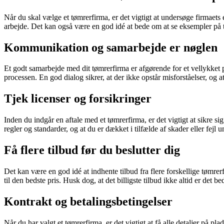
Når du skal vælge et tømrerfirma, er det vigtigt at undersøge firmaets e
arbejde. Det kan også være en god idé at bede om at se eksempler på ti
Kommunikation og samarbejde er nøglen
Et godt samarbejde med dit tømrerfirma er afgørende for et vellykket p
processen. En god dialog sikrer, at der ikke opstår misforståelser, og a
Tjek licenser og forsikringer
Inden du indgår en aftale med et tømrerfirma, er det vigtigt at sikre s
regler og standarder, og at du er dækket i tilfælde af skader eller fejl 
Få flere tilbud før du beslutter dig
Det kan være en god idé at indhente tilbud fra flere forskellige tømre
til den bedste pris. Husk dog, at det billigste tilbud ikke altid er det be
Kontrakt og betalingsbetingelser
Når du har valgt et tømrerfirma, er det vigtigt at få alle detaljer på pl