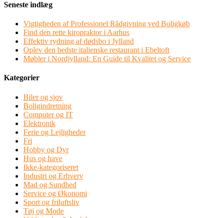
Seneste indlæg
Vigtigheden af Professionel Rådgivning ved Boligkøb
Find den rette kiropraktor i Aarhus
Effektiv rydning af dødsbo i Jylland
Oplev den bedste italienske restaurant i Ebeltoft
Møbler i Nordjylland: En Guide til Kvalitet og Service
Kategorier
Biler og sjov
Boligindretning
Computer og IT
Elektronik
Ferie og Lejligheder
Fri
Hobby og Dyr
Hus og have
Ikke-kategoriseret
Industri og Erhverv
Mad og Sundhed
Service og Økonomi
Sport og friluftsliv
Tøj og Mode