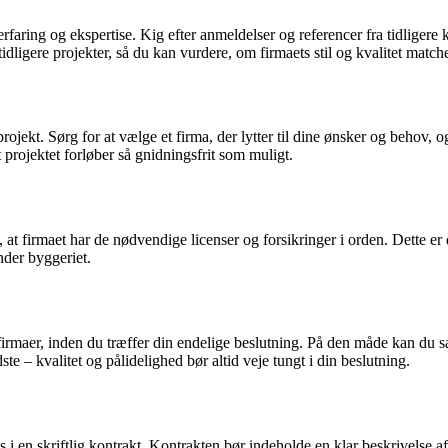
rfaring og ekspertise. Kig efter anmeldelser og referencer fra tidligere 
dligere projekter, så du kan vurdere, om firmaets stil og kvalitet match
rojekt. Sørg for at vælge et firma, der lytter til dine ønsker og behov, 
t projektet forløber så gnidningsfrit som muligt.
ig, at firmaet har de nødvendige licenser og forsikringer i orden. Dette 
under byggeriet.
rfirmaer, inden du træffer din endelige beslutning. På den måde kan du s
dste – kvalitet og pålidelighed bør altid veje tungt i din beslutning.
ads i en skriftlig kontrakt. Kontrakten bør indeholde en klar beskrivelse a