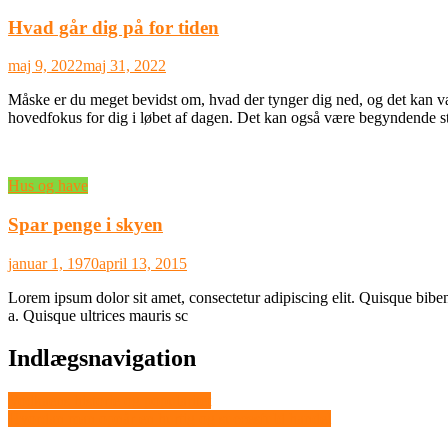
Hvad går dig på for tiden
maj 9, 2022
maj 31, 2022
Måske er du meget bevidst om, hvad der tynger dig ned, og det kan vær
hovedfokus for dig i løbet af dagen. Det kan også være begyndende s
Hus og have
Spar penge i skyen
januar 1, 1970
april 13, 2015
Lorem ipsum dolor sit amet, consectetur adipiscing elit. Quisque bibend
a. Quisque ultrices mauris sc
Indlægsnavigation
Vodkaens historie og popularitet
Hvordan man opnår en hurtig og succesfuld handel