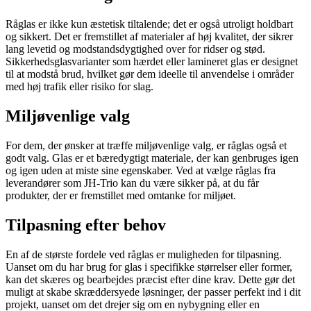
Råglas er ikke kun æstetisk tiltalende; det er også utroligt holdbart
og sikkert. Det er fremstillet af materialer af høj kvalitet, der sikrer
lang levetid og modstandsdygtighed over for ridser og stød.
Sikkerhedsglasvarianter som hærdet eller lamineret glas er designet
til at modstå brud, hvilket gør dem ideelle til anvendelse i områder
med høj trafik eller risiko for slag.
Miljøvenlige valg
For dem, der ønsker at træffe miljøvenlige valg, er råglas også et
godt valg. Glas er et bæredygtigt materiale, der kan genbruges igen
og igen uden at miste sine egenskaber. Ved at vælge råglas fra
leverandører som JH-Trio kan du være sikker på, at du får
produkter, der er fremstillet med omtanke for miljøet.
Tilpasning efter behov
En af de største fordele ved råglas er muligheden for tilpasning.
Uanset om du har brug for glas i specifikke størrelser eller former,
kan det skæres og bearbejdes præcist efter dine krav. Dette gør det
muligt at skabe skræddersyede løsninger, der passer perfekt ind i dit
projekt, uanset om det drejer sig om en nybygning eller en