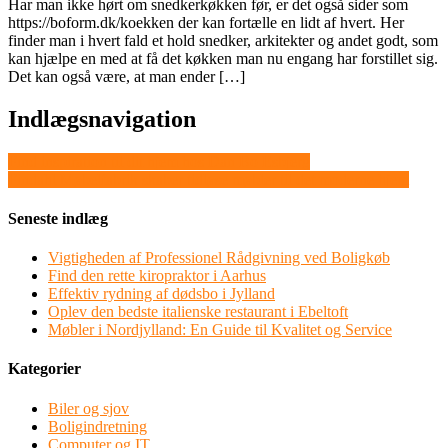
Har man ikke hørt om snedkerkøkken før, er det også sider som
https://boform.dk/koekken der kan fortælle en lidt af hvert. Her
finder man i hvert fald et hold snedker, arkitekter og andet godt, som
kan hjælpe en med at få det køkken man nu engang har forstillet sig.
Det kan også være, at man ender […]
Indlægsnavigation
Find inspiration til dit hjem hos Dan Bo Esbjerg
Findahl Møbelfabrik skaber tidløse møbler til det moderne hjem
Seneste indlæg
Vigtigheden af Professionel Rådgivning ved Boligkøb
Find den rette kiropraktor i Aarhus
Effektiv rydning af dødsbo i Jylland
Oplev den bedste italienske restaurant i Ebeltoft
Møbler i Nordjylland: En Guide til Kvalitet og Service
Kategorier
Biler og sjov
Boligindretning
Computer og IT