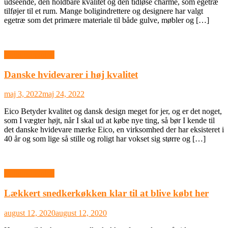
udseende, den holdbare kvalitet og den tidløse charme, som egetræ
tilføjer til et rum. Mange boligindrettere og designere har valgt
egetræ som det primære materiale til både gulve, møbler og […]
Boligindretning
Danske hvidevarer i høj kvalitet
maj 3, 2022
maj 24, 2022
Eico Betyder kvalitet og dansk design meget for jer, og er det noget,
som I vægter højt, når I skal ud at købe nye ting, så bør I kende til
det danske hvidevare mærke Eico, en virksomhed der har eksisteret i
40 år og som lige så stille og roligt har vokset sig større og […]
Boligindretning
Lækkert snedkerkøkken klar til at blive købt her
august 12, 2020
august 12, 2020