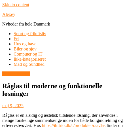
Skip to content
Alexey
Nyheder fra hele Danmark
Sport og friluftsliv
Fri
Hus og have
Biler og sjov
Computer og IT
Ikke-kategoriseret
Mad og Sundhed
Boligindretning
Råglas til moderne og funktionelle
løsninger
maj 9, 2025
Råglas er en alsidig og æstetisk tiltalende løsning, der anvendes i
mange forskellige sammenhænge inden for både boligindretning og
erhvervsbyggeri. Hos
https://jh-trio.dk/c/produkter/raaglas
finder du