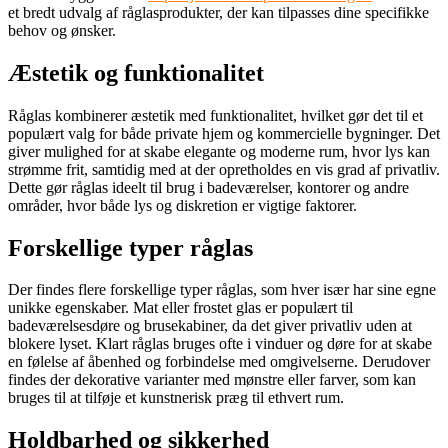
et bredt udvalg af råglasprodukter, der kan tilpasses dine specifikke
behov og ønsker.
Æstetik og funktionalitet
Råglas kombinerer æstetik med funktionalitet, hvilket gør det til et
populært valg for både private hjem og kommercielle bygninger. Det
giver mulighed for at skabe elegante og moderne rum, hvor lys kan
strømme frit, samtidig med at der opretholdes en vis grad af privatliv.
Dette gør råglas ideelt til brug i badeværelser, kontorer og andre
områder, hvor både lys og diskretion er vigtige faktorer.
Forskellige typer råglas
Der findes flere forskellige typer råglas, som hver især har sine egne
unikke egenskaber. Mat eller frostet glas er populært til
badeværelsesdøre og brusekabiner, da det giver privatliv uden at
blokere lyset. Klart råglas bruges ofte i vinduer og døre for at skabe
en følelse af åbenhed og forbindelse med omgivelserne. Derudover
findes der dekorative varianter med mønstre eller farver, som kan
bruges til at tilføje et kunstnerisk præg til ethvert rum.
Holdbarhed og sikkerhed