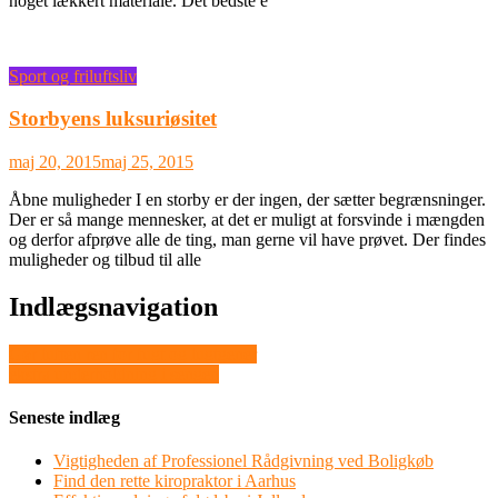
noget lækkert materiale. Det bedste e
Sport og friluftsliv
Storbyens luksuriøsitet
maj 20, 2015
maj 25, 2015
Åbne muligheder I en storby er der ingen, der sætter begrænsninger.
Der er så mange mennesker, at det er muligt at forsvinde i mængden
og derfor afprøve alle de ting, man gerne vil have prøvet. Der findes
muligheder og tilbud til alle
Indlægsnavigation
Gør luften ren for fugt og lugtgener
ekstra underholdning i sengen
Seneste indlæg
Vigtigheden af Professionel Rådgivning ved Boligkøb
Find den rette kiropraktor i Aarhus