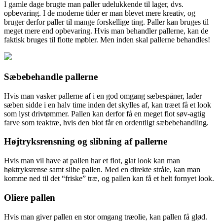
I gamle dage brugte man paller udelukkende til lager, dvs.
opbevaring. I de moderne tider er man blevet mere kreativ, og
bruger derfor paller til mange forskellige ting. Paller kan bruges til
meget mere end o
pbevaring. Hvis man behandler pallerne, kan de
faktisk bruges til flotte møbler. Men inden skal pallerne behandles!
Sæbebehandle pallerne
Hvis man vasker pallerne af i en god omgang sæbespåner, lader
sæben sidde i en halv time inden det skylles af, kan træet få et look
som lyst drivtømmer. Pallen kan derfor få en meget flot søv-agtig
farve som teaktræ, hvis den blot får en ordentligt sæbebehandling.
Højtryksrensning og slibning af pallerne
Hvis man vil have at pallen har et flot, glat look kan man
høktryksrense samt slibe pallen. Med en direkte stråle, kan man
komme ned til det “friske” træ, og pallen kan få et helt fornyet look.
Oliere pallen
Hvis man giver pallen en stor omgang træolie, kan pallen få glød.