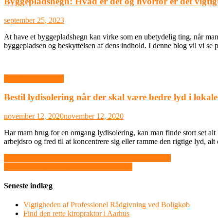
Byggepladshegn: Hvad er det og hvorfor er det vigtig
september 25, 2023
At have et byggepladshegn kan virke som en ubetydelig ting, når man 
byggepladsen og beskyttelsen af dens indhold. I denne blog vil vi se
Industri og Erhverv
Bestil lydisolering når der skal være bedre lyd i lokale
november 12, 2020
november 12, 2020
Har mam brug for en omgang lydisolering, kan man finde stort set alt
arbejdsro og fred til at koncentrere sig eller ramme den rigtige lyd, al
Indlægsnavigation
Bestil lydisolering når der skal være bedre lyd i lokalet
Få styr på boligsituationen i meget god tid
Seneste indlæg
Vigtigheden af Professionel Rådgivning ved Boligkøb
Find den rette kiropraktor i Aarhus