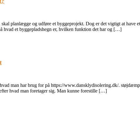
t?
skal planlægge og udføre et byggeprojekt. Dog er det vigtigt at have e
 på hvad et byggepladshegn er, hvilken funktion det har og […]
t
 hvad man har brug for på https://www.dansklydisolering.dk/. støjdæmpn
t efter hvad man foretager sig. Man kunne forestille […]