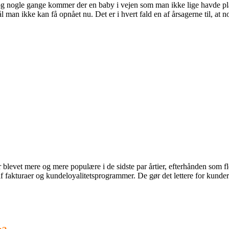
 og nogle gange kommer der en baby i vejen som man ikke lige havde pl
ål man ikke kan få opnået nu. Det er i hvert fald en af årsagerne til, at 
blevet mere og mere populære i de sidste par årtier, efterhånden som fl
g af fakturaer og kundeloyalitetsprogrammer. De gør det lettere for kund