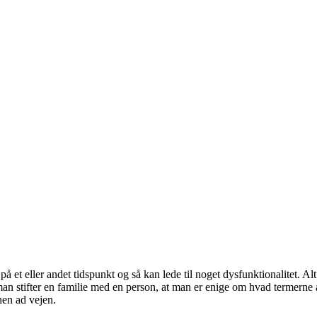
 på et eller andet tidspunkt og så kan lede til noget dysfunktionalitet. A
is man stifter en familie med en person, at man er enige om hvad termern
 hen ad vejen.