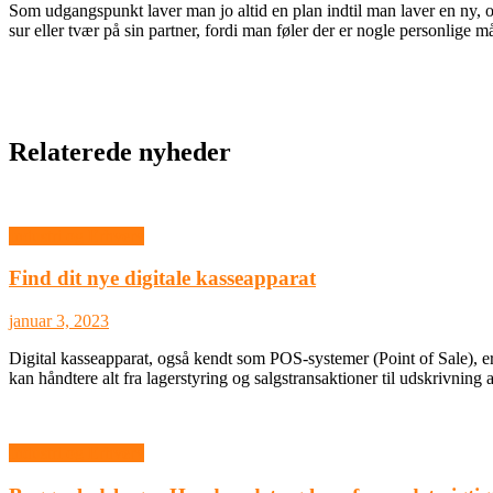
Som udgangspunkt laver man jo altid en plan indtil man laver en ny,
sur eller tvær på sin partner, fordi man føler der er nogle personlige m
Relaterede nyheder
Industri og Erhverv
Find dit nye digitale kasseapparat
januar 3, 2023
Digital kasseapparat, også kendt som POS-systemer (Point of Sale), er 
kan håndtere alt fra lagerstyring og salgstransaktioner til udskrivnin
Industri og Erhverv