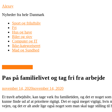
Skip
Alexey
to
Nyheder fra hele Danmark
content
Sport og friluftsliv
Fri
Hus og have
Biler og sjov
Computer og IT
Ikke-kategoriseret
Mad og Sundhed
Industri og Erhverv
Pas på familielivet og tag fri fra arbejde
november 14, 2020
november 14, 2020
Et travlt arbejdsliv, kan tage væk fra familietiden, og det er noget som
kunne finde ud af at prioritere rigtigt. Det er også meget vigtigt, hv
vejen, og det er alt ande lige også noget som man skal tage stilling til