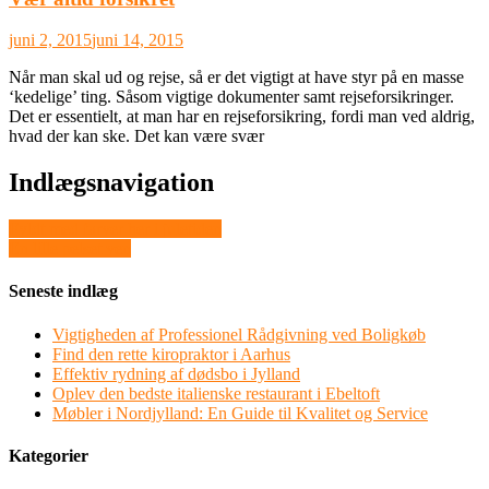
juni 2, 2015
juni 14, 2015
Når man skal ud og rejse, så er det vigtigt at have styr på en masse
‘kedelige’ ting. Såsom vigtige dokumenter samt rejseforsikringer.
Det er essentielt, at man har en rejseforsikring, fordi man ved aldrig,
hvad der kan ske. Det kan være svær
Indlægsnavigation
Fyldt med farver her i juletiden
En lille pelset ven
Seneste indlæg
Vigtigheden af Professionel Rådgivning ved Boligkøb
Find den rette kiropraktor i Aarhus
Effektiv rydning af dødsbo i Jylland
Oplev den bedste italienske restaurant i Ebeltoft
Møbler i Nordjylland: En Guide til Kvalitet og Service
Kategorier