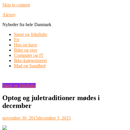
Skip to content
Alexey
Nyheder fra hele Danmark
Sport og friluftsliv
Fri
Hus og have
Biler og sjov
Computer og IT
Ikke-kategoriseret
Mad og Sundhed
Sport og friluftsliv
Optog og juletraditioner mødes i
december
november 30, 2015
december 3, 2015