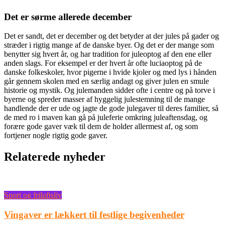
Det er sørme allerede december
Det er sandt, det er december og det betyder at der jules på gader og
stræder i rigtig mange af de danske byer. Og det er der mange som
benytter sig hvert år, og har tradition for juleoptog af den e
ne eller
anden slags. For eksempel er der hvert år ofte luciaoptog på de
danske folkeskoler, hvor pigerne i hvide kjoler og med lys i hånden
går gennem skolen med en særlig andagt og giver julen en smule
historie og mystik. Og julemanden sidder ofte i centre og på torve i
byerne og spreder masser af hyggelig julestemning til de mange
handlende der er ude og jagte de gode julegaver til deres familier, så
de med ro i maven kan gå på juleferie omkring juleaftensdag, og
forære gode gaver væk til dem de holder allermest af, og som
fortjener nogle rigtig gode gaver.
Relaterede nyheder
Sport og friluftsliv
Vingaver er lækkert til festlige begivenheder