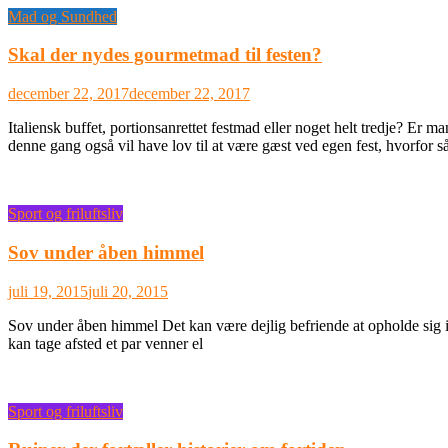
Mad og Sundhed
Skal der nydes gourmetmad til festen?
december 22, 2017
december 22, 2017
Italiensk buffet, portionsanrettet festmad eller noget helt tredje? Er 
denne gang også vil have lov til at være gæst ved egen fest, hvorfor s
Sport og friluftsliv
Sov under åben himmel
juli 19, 2015
juli 20, 2015
Sov under åben himmel Det kan være dejlig befriende at opholde sig 
kan tage afsted et par venner el
Sport og friluftsliv