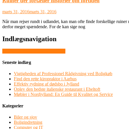
Ruiner der fortæller historier om fortiden
marts 31, 2016
marts 31, 2016
Når man rejser rundt i udlandet, kan man ofte finde forskellige ruin
derfor meget spændende. For de kan sige nog
Indlægsnavigation
Opleve en masse i dine weekender
Seneste indlæg
Vigtigheden af Professionel Rådgivning ved Boligkøb
Find den rette kiropraktor i Aarhus
Effektiv rydning af dødsbo i Jylland
Oplev den bedste italienske restaurant i Ebeltoft
Møbler i Nordjylland: En Guide til Kvalitet og Service
Kategorier
Biler og sjov
Boligindretning
Computer og IT