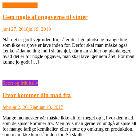
Ikke-kategoriseret
Gem nogle af opgaverne til vinter
juni 27, 2018
juli 9, 2018
Når det er godt vejr uden for, så er der lige pludselig mange ting,
som ikke er sjove er lave inden for. Derfor skal man måske også
tænke sådanne ting ind i sit årshjul, når man sidder og planlægger,
hvad det er for nogle opgaver, man skal lave igennem året. For man
kunne jo godt […]
Sport og friluftsliv
Hvor kommer din mad fra
februar 2, 2017
januar 13, 2017
Mange mennesker går måske ikke alt for meget op i, hvor den mad,
som de spiser kommer fra. Men hvis man gerne vil undgå at spise alt
for mange farlige kemikalier, eller støtte op omkring en produktion,
som man ikke kan stå inden for. Så skulle