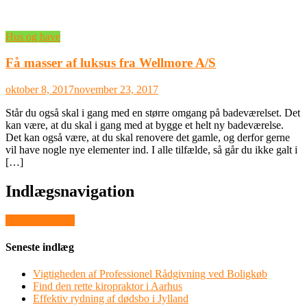
Hus og have
Få masser af luksus fra Wellmore A/S
oktober 8, 2017
november 23, 2017
Står du også skal i gang med en større omgang på badeværelset. Det
kan være, at du skal i gang med at bygge et helt ny badeværelse.
Det kan også være, at du skal renovere det gamle, og derfor gerne
vil have nogle nye elementer ind. I alle tilfælde, så går du ikke galt i
[…]
Indlægsnavigation
Online E-kurser
Seneste indlæg
Vigtigheden af Professionel Rådgivning ved Boligkøb
Find den rette kiropraktor i Aarhus
Effektiv rydning af dødsbo i Jylland