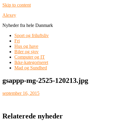
Skip to content
Alexey
Nyheder fra hele Danmark
Sport og friluftsliv
Fri
Hus og have
Biler og sjov
Computer og IT
Ikke-kategoriseret
Mad og Sundhed
gsappp-mg-2525-120213.jpg
september 16, 2015
Relaterede nyheder