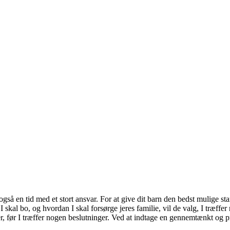
også en tid med et stort ansvar. For at give dit barn den bedst mulige sta
I skal bo, og hvordan I skal forsørge jeres familie, vil de valg, I træffe
eder, før I træffer nogen beslutninger. Ved at indtage en gennemtænkt og pro