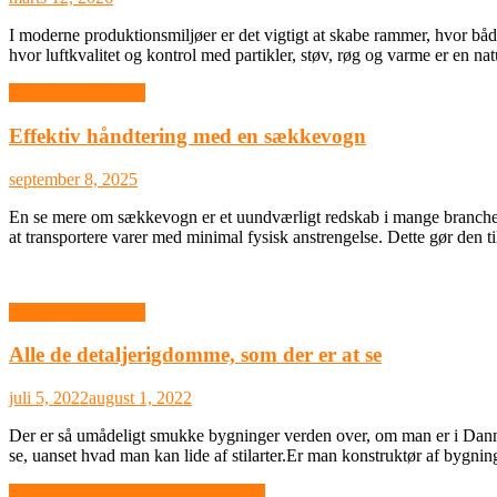
I moderne produktionsmiljøer er det vigtigt at skabe rammer, hvor både 
hvor luftkvalitet og kontrol med partikler, støv, røg og varme er en na
Industri og Erhverv
Effektiv håndtering med en sækkevogn
september 8, 2025
En se mere om sækkevogn er et uundværligt redskab i mange brancher, 
at transportere varer med minimal fysisk anstrengelse. Dette gør den til 
Industri og Erhverv
Alle de detaljerigdomme, som der er at se
juli 5, 2022
august 1, 2022
Der er så umådeligt smukke bygninger verden over, om man er i Danmark
se, uanset hvad man kan lide af stilarter.Er man konstruktør af bygn
Indlægsnavigation
beboelsesvogne til dig og din familie