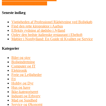
Gødning til private og erhverv
Seneste indlæg
Vigtigheden af Professionel Rådgivning ved Boligkøb
Find den rette kiropraktor i Aarhus
Effektiv rydning af dødsbo i Jylland
Oplev den bedste italienske restaurant i Ebeltoft
Møbler i Nordjylland: En Guide til Kvalitet og Service
Kategorier
Biler og sjov
Boligindretning
Computer og IT
Elektronik
Ferie og Lejligheder
Fri
Hobby og Dyr
Hus og have
Ikke-kategoriseret
Industri og Erhverv
Mad og Sundhed
Service og Økonomi