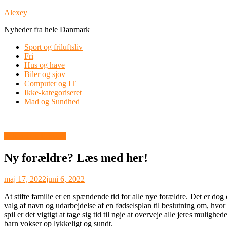
Skip
Alexey
to
Nyheder fra hele Danmark
content
Sport og friluftsliv
Fri
Hus og have
Biler og sjov
Computer og IT
Ikke-kategoriseret
Mad og Sundhed
Industri og Erhverv
Ny forældre? Læs med her!
maj 17, 2022
juni 6, 2022
At stifte familie er en spændende tid for alle nye forældre. Det er dog 
valg af navn og udarbejdelse af en fødselsplan til beslutning om, hvor 
spil er det vigtigt at tage sig tid til nøje at overveje alle jeres muligh
barn vokser op lykkeligt og sundt.