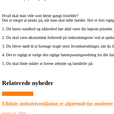
Hvad skal man vide som første gangs forældre?
Der er meget at tænke på, når man skal stifte familie. Her er fem vigti
1. Dit barns sundhed og sikkerhed bør altid være din højeste prioritet.
2. Du skal være økonomisk forberedt på omkostningerne ved at opdra
3. Du bliver nødt til at foretage nogle store livsstilsændringer, når du f
4. Det er vigtigt at vælge den rigtige børnepasningsordning for din fam
5. Du skal finde måder at forene arbejde og familieliv på.
Relaterede nyheder
Industri og Erhverv
Effektiv industriventilation er afgørende for modern
marts 12, 2026