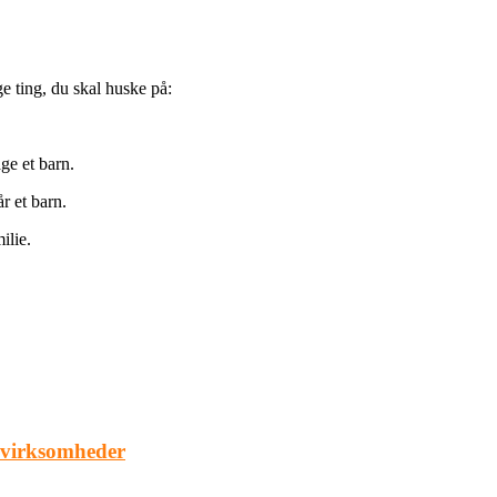
ge ting, du skal huske på:
ge et barn.
år et barn.
ilie.
e virksomheder