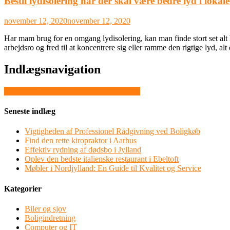
Bestil lydisolering når der skal være bedre lyd i lokale
november 12, 2020
november 12, 2020
Har mam brug for en omgang lydisolering, kan man finde stort set alt
arbejdsro og fred til at koncentrere sig eller ramme den rigtige lyd, al
Indlægsnavigation
Ny eller brugt bil – hvad er bedst at købe?
Seneste indlæg
Vigtigheden af Professionel Rådgivning ved Boligkøb
Find den rette kiropraktor i Aarhus
Effektiv rydning af dødsbo i Jylland
Oplev den bedste italienske restaurant i Ebeltoft
Møbler i Nordjylland: En Guide til Kvalitet og Service
Kategorier
Biler og sjov
Boligindretning
Computer og IT