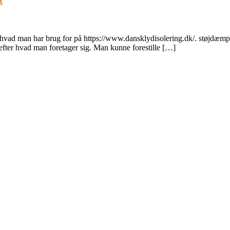
t
 hvad man har brug for på https://www.dansklydisolering.dk/. støjdæmpn
t efter hvad man foretager sig. Man kunne forestille […]