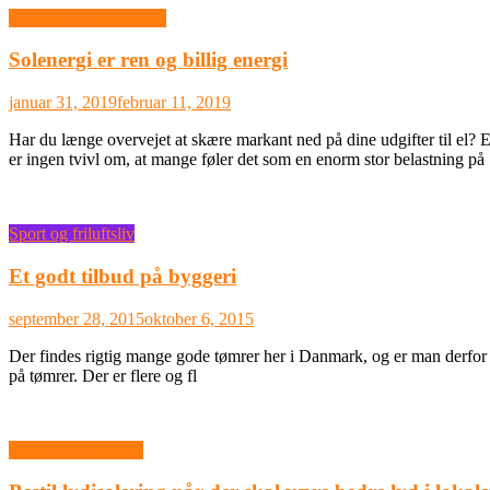
Uddannelse & Ledelse
Solenergi er ren og billig energi
januar 31, 2019
februar 11, 2019
Har du længe overvejet at skære markant ned på dine udgifter til el? E
er ingen tvivl om, at mange føler det som en enorm stor belastning på
Sport og friluftsliv
Et godt tilbud på byggeri
september 28, 2015
oktober 6, 2015
Der findes rigtig mange gode tømrer her i Danmark, og er man derfor in
på tømrer. Der er flere og fl
Industri og Erhverv