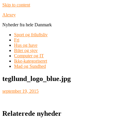
Skip to content
Alexey
Nyheder fra hele Danmark
Sport og friluftsliv
Fri
Hus og have
Biler og sjov
Computer og IT
Ikke-kategoriseret
Mad og Sundhed
tegllund_logo_blue.jpg
september 19, 2015
Relaterede nyheder