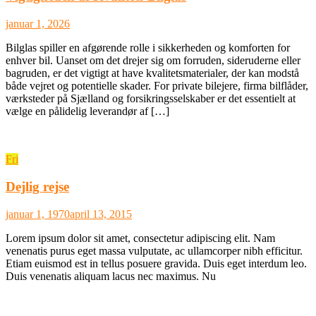
januar 1, 2026
Bilglas spiller en afgørende rolle i sikkerheden og komforten for
enhver bil. Uanset om det drejer sig om forruden, sideruderne eller
bagruden, er det vigtigt at have kvalitetsmaterialer, der kan modstå
både vejret og potentielle skader. For private bilejere, firma bilflåder,
værksteder på Sjælland og forsikringsselskaber er det essentielt at
vælge en pålidelig leverandør af […]
Fri
Dejlig rejse
januar 1, 1970
april 13, 2015
Lorem ipsum dolor sit amet, consectetur adipiscing elit. Nam
venenatis purus eget massa vulputate, ac ullamcorper nibh efficitur.
Etiam euismod est in tellus posuere gravida. Duis eget interdum leo.
Duis venenatis aliquam lacus nec maximus. Nu