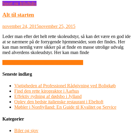
Sport og friluftsliv
Alt til starten
november 24, 2015
november 25, 2015
Leder man efter det helt rette skoleudstyr, så kan det være en god ide
at se nærmere på de forrygende hjemmesider, som der findes. Her
kan man nemlig være sikker på at finde en masse utrolige udvalg
med alverdens skoleudstyr. Her kan man finde
Indlægsnavigation
Nutidens konstant skiftende digitale verden
Seneste indlæg
Vigtigheden af Professionel Rådgivning ved Boligkøb
Find den rette kiropraktor i Aarhus
Effektiv rydning af dødsbo i Jylland
Oplev den bedste italienske restaurant i Ebeltoft
Møbler i Nordjylland: En Guide til Kvalitet og Service
Kategorier
Biler og sjov