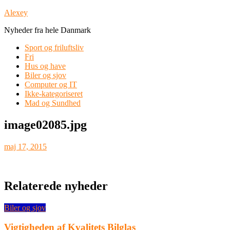
Skip
Alexey
to
Nyheder fra hele Danmark
content
Sport og friluftsliv
Fri
Hus og have
Biler og sjov
Computer og IT
Ikke-kategoriseret
Mad og Sundhed
image02085.jpg
maj 17, 2015
Relaterede nyheder
Biler og sjov
Vigtigheden af Kvalitets Bilglas