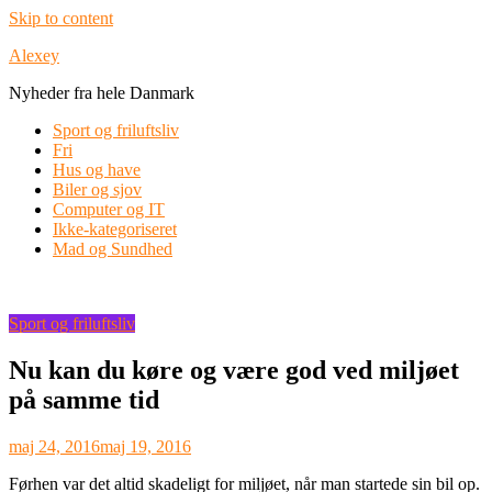
Skip to content
Alexey
Nyheder fra hele Danmark
Sport og friluftsliv
Fri
Hus og have
Biler og sjov
Computer og IT
Ikke-kategoriseret
Mad og Sundhed
Sport og friluftsliv
Nu kan du køre og være god ved miljøet
på samme tid
maj 24, 2016
maj 19, 2016
Førhen var det altid skadeligt for miljøet, når man startede sin bil op.