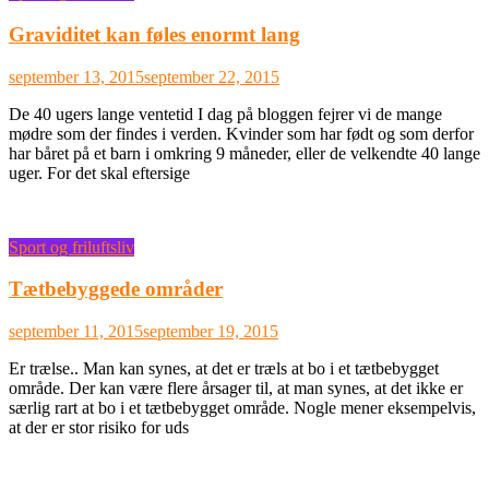
Graviditet kan føles enormt lang
september 13, 2015
september 22, 2015
De 40 ugers lange ventetid I dag på bloggen fejrer vi de mange
mødre som der findes i verden. Kvinder som har født og som derfor
har båret på et barn i omkring 9 måneder, eller de velkendte 40 lange
uger. For det skal eftersige
Sport og friluftsliv
Tætbebyggede områder
september 11, 2015
september 19, 2015
Er trælse.. Man kan synes, at det er træls at bo i et tætbebygget
område. Der kan være flere årsager til, at man synes, at det ikke er
særlig rart at bo i et tætbebygget område. Nogle mener eksempelvis,
at der er stor risiko for uds