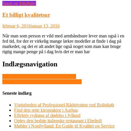
Sport og friluftsliv
Et billigt kvalitetsur
februar 6, 2016
januar 13, 2016
Når man som person er vild med armbåndsure lever man også i en
fed tid, for der er virkelig mange lækre modeller at finde i dag på
markedet, og det er alt andet lige også noget som man kan bruge
rigtig mange penge på i dag hvis det er man har
Indlægsnavigation
Kunst kan være inpsireret af mange ting
Brug for en dygtig låsesmed, så se med her
Seneste indlæg
Vigtigheden af Professionel Rådgivning ved Boligkøb
Find den rette kiropraktor i Aarhus
Effektiv rydning af dødsbo i Jylland
Oplev den bedste italienske restaurant i Ebeltoft
Møbler i Nordjylland: En Guide til Kvalitet og Service