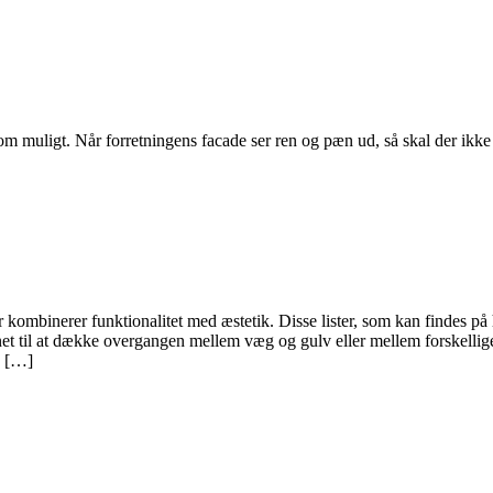
som muligt. Når forretningens facade ser ren og pæn ud, så skal der ikke
r kombinerer funktionalitet med æstetik. Disse lister, som kan findes p
esignet til at dække overgangen mellem væg og gulv eller mellem forskel
e […]