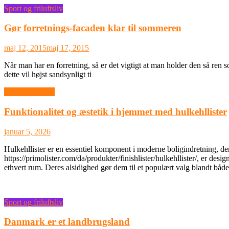
Sport og friluftsliv
Gør forretnings-facaden klar til sommeren
maj 12, 2015
maj 17, 2015
Når man har en forretning, så er det vigtigt at man holder den så ren 
dette vil højst sandsynligt ti
Boligindretning
Funktionalitet og æstetik i hjemmet med hulkehllister
januar 5, 2026
Hulkehllister er en essentiel komponent i moderne boligindretning, de
https://primolister.com/da/produkter/finishlister/hulkehllister/, er d
ethvert rum. Deres alsidighed gør dem til et populært valg blandt båd
Sport og friluftsliv
Danmark er et landbrugsland