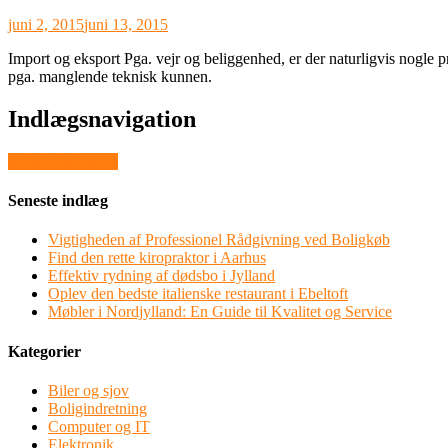
juni 2, 2015
juni 13, 2015
Import og eksport Pga. vejr og beliggenhed, er der naturligvis nogle 
pga. manglende teknisk kunnen.
Indlægsnavigation
Noget at sidde på
Seneste indlæg
Vigtigheden af Professionel Rådgivning ved Boligkøb
Find den rette kiropraktor i Aarhus
Effektiv rydning af dødsbo i Jylland
Oplev den bedste italienske restaurant i Ebeltoft
Møbler i Nordjylland: En Guide til Kvalitet og Service
Kategorier
Biler og sjov
Boligindretning
Computer og IT
Elektronik