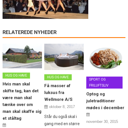
RELATEREDE NYHEDER
HUS OG HAVE
HUS OG HAVE
SPORT OG
Hvis man skal
Få masser af
FRILUFTSLIV
skifte tag, kan det
luksus fra
Optog og
være man skal
Wellmore A/S
juletraditioner
tænke over om
oktober 8, 2017
mødes i december
man skal skaffe sig
Står du også skal i
et ståltag
november 30, 2015
gang med en større