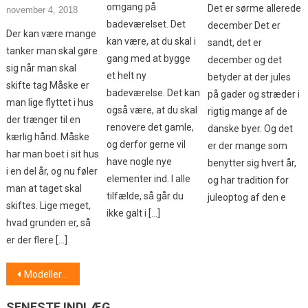
omgang på
Det er sørme allerede
november 4, 2018
badeværelset. Det
december Det er
Der kan være mange
kan være, at du skal i
sandt, det er
tanker man skal gøre
gang med at bygge
december og det
sig når man skal
et helt ny
betyder at der jules
skifte tag Måske er
badeværelse. Det kan
på gader og stræder i
man lige flyttet i hus
også være, at du skal
rigtig mange af de
der trænger til en
renovere det gamle,
danske byer. Og det
kærlig hånd. Måske
og derfor gerne vil
er der mange som
har man boet i sit hus
have nogle nye
benytter sig hvert år,
i en del år, og nu føler
elementer ind. I alle
og har tradition for
man at taget skal
tilfælde, så går du
juleoptog af den e
skiftes. Lige meget,
ikke galt i […]
hvad grunden er, så
er der flere […]
Indlægsnavigation
Modeller – mere end skønhed
SENESTE INDLÆG