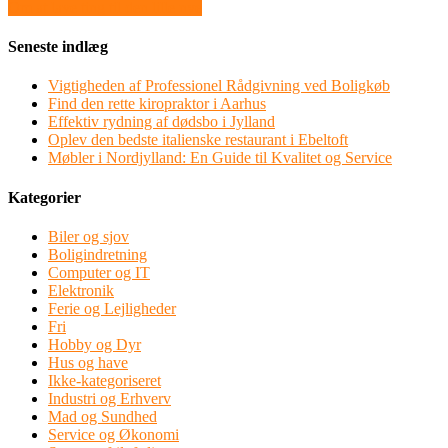
Om at lave ting til den lille nye
Seneste indlæg
Vigtigheden af Professionel Rådgivning ved Boligkøb
Find den rette kiropraktor i Aarhus
Effektiv rydning af dødsbo i Jylland
Oplev den bedste italienske restaurant i Ebeltoft
Møbler i Nordjylland: En Guide til Kvalitet og Service
Kategorier
Biler og sjov
Boligindretning
Computer og IT
Elektronik
Ferie og Lejligheder
Fri
Hobby og Dyr
Hus og have
Ikke-kategoriseret
Industri og Erhverv
Mad og Sundhed
Service og Økonomi