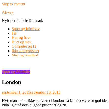
Skip to content
Alexey
Nyheder fra hele Danmark
Sport og friluftsliv
Fri
Hus og have
Biler og sjov
Computer og IT
Ikke-kategoriseret
Mad og Sundhed
Sport og friluftsliv
London
september 1, 2015
september 10, 2015
Hvis man endnu ikke har været i london, så kan det være en god ide at 
virkelig at få dem til gode pr
iser her og nu.