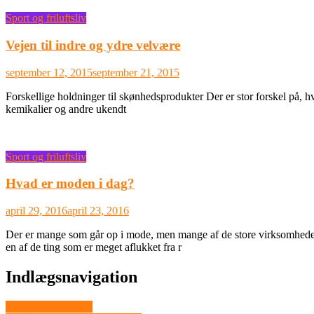
Sport og friluftsliv
Vejen til indre og ydre velvære
september 12, 2015
september 21, 2015
Forskellige holdninger til skønhedsprodukter Der er stor forskel på, 
kemikalier og andre ukendt
Sport og friluftsliv
Hvad er moden i dag?
april 29, 2016
april 23, 2016
Der er mange som går op i mode, men mange af de store virksomheder 
en af de ting som er meget aflukket fra r
Indlægsnavigation
Varme til hele huset