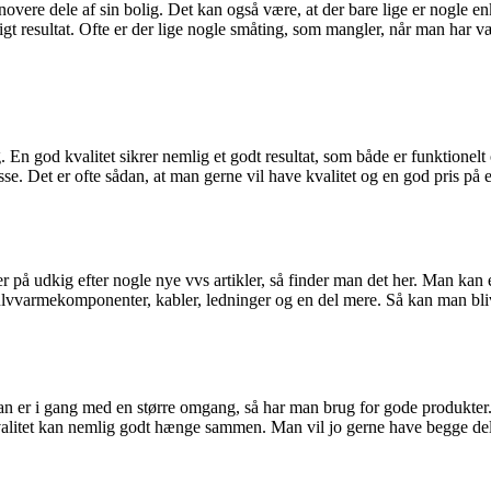
novere dele af sin bolig. Det kan også være, at der bare lige er nogle en
igt resultat. Ofte er der lige nogle småting, som mangler, når man har v
g. En god kvalitet sikrer nemlig et godt resultat, som både er funktione
 Det er ofte sådan, at man gerne vil have kvalitet og en god pris på e
 er på udkig efter nogle nye vvs artikler, så finder man det her. Man ka
vvarmekomponenter, kabler, ledninger og en del mere. Så kan man blive k
n er i gang med en større omgang, så har man brug for gode produkter.
g kvalitet kan nemlig godt hænge sammen. Man vil jo gerne have begge de