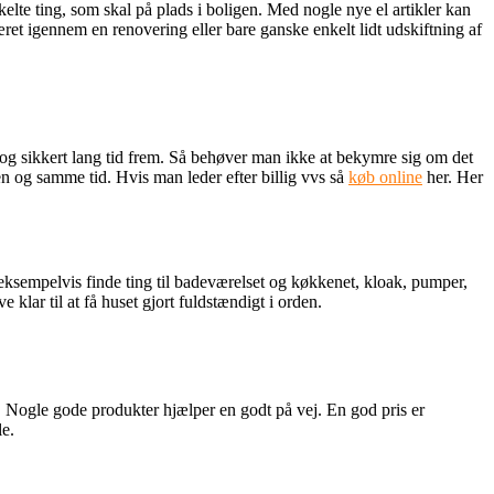
kelte ting, som skal på plads i boligen. Med nogle nye el ar
tikler kan
æret igennem en renovering eller bare ganske enkelt lidt udskiftning af
lt og sikkert lang tid frem. Så behøver man ikke at bekymre sig om det
n og samme tid. Hvis man leder efter billig vvs så
køb online
her. Her
n eksempelvis finde ting til badeværelset og køkkenet, kloak, pumper,
lar til at få huset gjort fuldstændigt i orden.
 Nogle gode produkter hjælper en godt på vej. En god pris er
le.