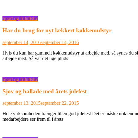
Sport og friluftsliv
Har du brug for nyt lækkert køkkenudstyr
september 14, 2016
september 14, 2016
Hvis du kun har gammelt køkkenudstyr at arbejde med, så synes du sikke
arbejde med. Så var det lige pluds
Sport og friluftsliv
Sjov og ballade med årets julefest
september 13, 2015
september 22, 2015
Hele virksomheden trænger til en god julefest Det er måske nok endnu
medarbejdere ser frem til i årets