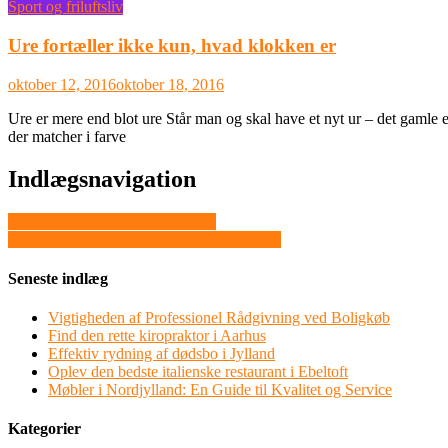
Sport og friluftsliv
Ure fortæller ikke kun, hvad klokken er
oktober 12, 2016
oktober 18, 2016
Ure er mere end blot ure Står man og skal have et nyt ur – det gamle e
der matcher i farve
Indlægsnavigation
Der hvor tulipanerne kommer fra
Find alt det tøj til mænd du har brug for her
Seneste indlæg
Vigtigheden af Professionel Rådgivning ved Boligkøb
Find den rette kiropraktor i Aarhus
Effektiv rydning af dødsbo i Jylland
Oplev den bedste italienske restaurant i Ebeltoft
Møbler i Nordjylland: En Guide til Kvalitet og Service
Kategorier