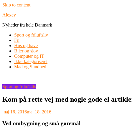
Skip to content
Alexey
Nyheder fra hele Danmark
Sport og friluftsliv
Fri
Hus og have
Biler og sjov
Computer og IT
Ikke-kategoriseret
Mad og Sundhed
Sport og friluftsliv
Kom på rette vej med nogle gode el artikle
maj 16, 2016
maj 18, 2016
Ved ombygning og små gøremål