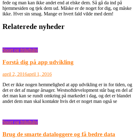
fede og man kan ikke andet end at elske dem. Så gå da ind på
hjemmesiden og tjek dem ud. Måske er de noget for dig, og måske
ikke. Hver sin smag. Mange er hvert fald vilde med dem!
Relaterede nyheder
Sport og friluftsliv
Forstå dig på app udvikling
april 2, 2016
april 1, 2016
Det er ikke nogen hemmelighed at app udvikling er in for tiden, og
det er det af mange årsager. Westsoftdevelopment står bag en del af
det man kan se rundt omkring på markedet i dag, og det er blandet
andet dem man skal kontakte hvis det er noget man også se
Sport og friluftsliv
Brug de smarte dataloggere og få bedre data