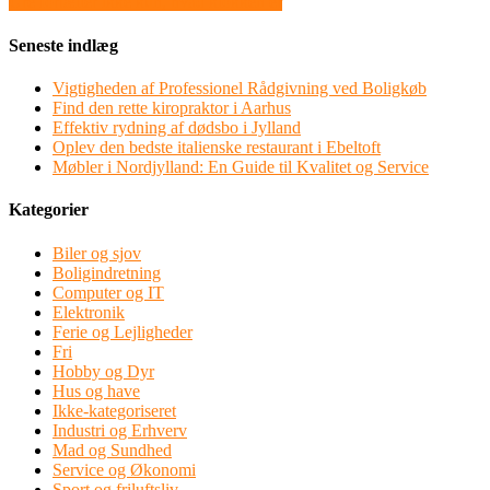
Ure fortæller ikke kun, hvad klokken er
Seneste indlæg
Vigtigheden af Professionel Rådgivning ved Boligkøb
Find den rette kiropraktor i Aarhus
Effektiv rydning af dødsbo i Jylland
Oplev den bedste italienske restaurant i Ebeltoft
Møbler i Nordjylland: En Guide til Kvalitet og Service
Kategorier
Biler og sjov
Boligindretning
Computer og IT
Elektronik
Ferie og Lejligheder
Fri
Hobby og Dyr
Hus og have
Ikke-kategoriseret
Industri og Erhverv
Mad og Sundhed
Service og Økonomi
Sport og friluftsliv