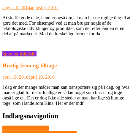
august 6, 2016
august 5, 2016
At skaffe gode date, handler også om, at man har de rigtige ting til at
gøre det med. For eksempel ved at man bruger nogle af de
teknologiske udviklinger og produkter, som der efterhånden er en
del af på markedet. Med de forskellige former for da
Sport og friluftsliv
Hurtig frem og tilbage
april 19, 2016
april 10, 2016
I dag er der mange måder man kan transportere sig på i dag, og hvis
man er glad for det offentlige er sådan noget som busser og toge
også lige en. Det er dog ikke alle steder at man har lige så hurtige
toge, som i lande som Kina. Her er der indf
Indlægsnavigation
Kom ud til de åbne vider