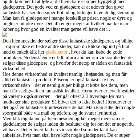
og du kommer til at føle at dit hjem bare er super hyggeligt med
glødepærer. Det gode ved en glødepær
e er at udover den giver
fantastisk lys, ser den super flot ud og bidrager til en dejlig stemning.
Man kan få glødepærer i mange forskellige priser, nogle er dyre og
nogle er mindre dyre. Det afhænger meget af hvilket mærke man
køber og hvor god en kvalitet man gerne vil have det i .
Den hjemmeside, der sælger disse fantastiske glødepærer, og billige
– og som ikke er bedre andre steder, kan du klikke dig ind på blot
med et enkelt klik her:
glødepærer
, hvor du kan købe de gode
produkter. Nedenstående er lidt informationer om virksomheden der
sælger disse glødepære, og hvorfor det netop er sådan en fantastisk
virksomhed.
Hos denne virksomhed er kvalitet nemlig i højsædet, og man får
altid et fantastisk produkt. Priserne er også fantastiske hos
virksomheden – det er nemlig super billigt at købe hos dem, men
man får stadigvæk en fantastisk kvalitet. Herudover er leveringstiden
på varerne også suveræn – der går oftest 2-3 hverdage før man
modtager sine produkter. Så bliver det jo ikke bedre! Herudover er
det også en fantastisk kundeservice de har. Man kan stille dem nogle
spørgsmål både via mail og telefon, og de svarer lynhurtigt.
Men klik dig da ind på hjemmesiden og lær meget mere om de
glødelamper de sælger inden du beslutter dig for om det er noget du
vil have. Det er hvert fald en virksomhed som der klart kan
anbefales, hvis man skal have købt nogle glødepærer. De er super