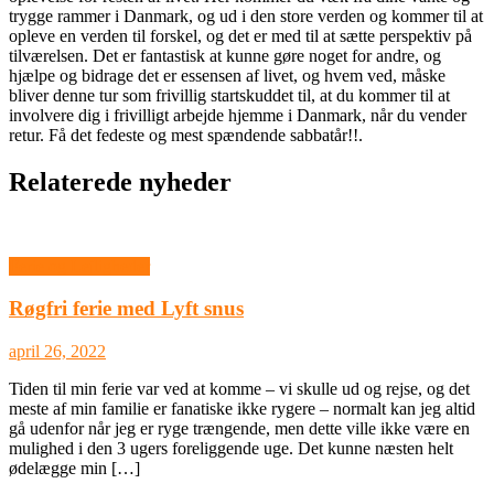
trygge rammer i Danmark, og ud i den store verden og kommer til at
opleve en verden til forskel, og det er med til at sætte perspektiv på
tilværelsen. Det er fantastisk at kunne gøre noget for andre, og
hjælpe og bidrage det er essensen af livet, og hvem ved, måske
bliver denne tur som frivillig startskuddet til, at du kommer til at
involvere dig i frivilligt arbejde hjemme i Danmark, når du vender
retur. Få det fedeste og mest spændende sabbatår!!.
Relaterede nyheder
Ferie og Lejligheder
Røgfri ferie med Lyft snus
april 26, 2022
Tiden til min ferie var ved at komme – vi skulle ud og rejse, og det
meste af min familie er fanatiske ikke rygere – normalt kan jeg altid
gå udenfor når jeg er ryge trængende, men dette ville ikke være en
mulighed i den 3 ugers foreliggende uge. Det kunne næsten helt
ødelægge min […]