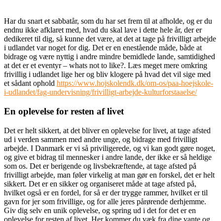
Har du snart et sabbatår, som du har set frem til at afholde, og er du
endnu ikke afklaret med, hvad du skal lave i dette hele år, der er
dedikeret til dig, så kunne det være, at det at tage på frivilligt arbejde
i udlandet var noget for dig. Det er en enestående måde, både at
bidrage og være nyttig i andre mindre bemidlede lande, samtidighed
at det er et eventyr – whats not to like?. Læs meget mere omkring
frivillig i udlandet lige her og bliv klogere på hvad det vil sige med
et sådant ophold
https://www.hojskolendk.dk/om-os/paa-hoejskole-
i-udlandet/fag-undervisning/frivilligt-arbejde-kulturforstaaelse/
En oplevelse for resten af livet
Det er helt sikkert, at det bliver en oplevelse for livet, at tage afsted
ud i verden sammen med andre unge, og bidrage med frivilligt
arbejde. I Danmark er vi så priviligerede, og vi kan godt gøre noget,
og give et bidrag til mennesker i andre lande, der ikke er så heldige
som os. Det er berigende og livsbekræftende, at tage afsted på
frivilligt arbejde, man føler virkelig at man gør en forskel, det er helt
sikkert. Det er en sikker og organiseret måde at tage afsted på,
hvilket også er en fordel, for så er der trygge rammer, hvilket er til
gavn for jer som frivillige, og for alle jeres pårørende derhjemme.
Giv dig selv en unik oplevelse, og spring ud i det for det er en
oplevelse for resten af livet. Her kommer du væk fra dine vante og