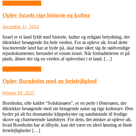
Ferie og Lejligheder
Oplev Israels rige historie og kultur
december 11, 2024
Israel er et land fyldt med historie, kultur og religiøs betydning, der
tiltrækker besøgende fra hele verden. For at opleve alt, hvad dette
fascinerende land har at byde på, skal man sikre sig de nødvendige
rejsedokumenter, herunder et visum israel. Når formaliteterne er på
plads, åbner der sig en verden af oplevelser i et land, […]
Ferie og Lejligheder
Oplev Bornholm med en ferielejlighed
februar 18, 2025
Bornholm, ofte kaldet “Solskinsøen”, er en perle i Østersøen, der
tiltrækker besøgende med sin betagende natur og rige kulturarv. Øen
byder på alt fra dramatiske klippekyster og sandstrande til frodige
skove og charmerende landsbyer. For dem, der ønsker at opleve alt,
hvad Bornholm har at tilbyde, kan det være en ideel løsning at finde
ferielejligheder […]