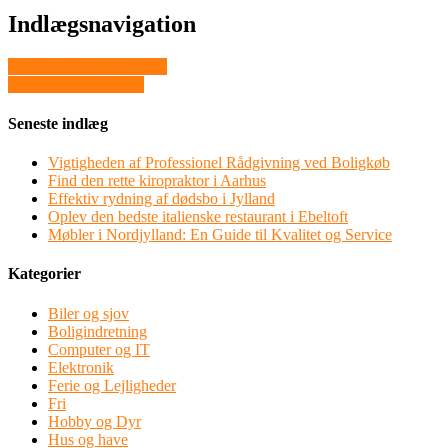
Indlægsnavigation
Hvad går dig på for tiden
Alt godt ved stranden
Seneste indlæg
Vigtigheden af Professionel Rådgivning ved Boligkøb
Find den rette kiropraktor i Aarhus
Effektiv rydning af dødsbo i Jylland
Oplev den bedste italienske restaurant i Ebeltoft
Møbler i Nordjylland: En Guide til Kvalitet og Service
Kategorier
Biler og sjov
Boligindretning
Computer og IT
Elektronik
Ferie og Lejligheder
Fri
Hobby og Dyr
Hus og have