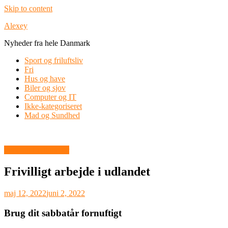
Skip to content
Alexey
Nyheder fra hele Danmark
Sport og friluftsliv
Fri
Hus og have
Biler og sjov
Computer og IT
Ikke-kategoriseret
Mad og Sundhed
Ferie og Lejligheder
Frivilligt arbejde i udlandet
maj 12, 2022
juni 2, 2022
Brug dit sabbatår fornuftigt